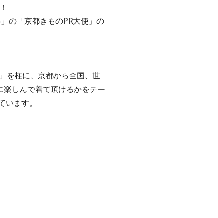
催！
l.3」の「京都きものPR大使」の
進」を柱に、京都から全国、世
に楽しんで着て頂けるかをテー
ています。