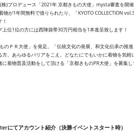
(株)プロデュース「2021年 京都きもの大使」mysta審査を開
が1年間無料で借りられたり、「KYOTO COLLECTION vo
す！
上位1位の方には西陣袋帯30万円相当を1本進呈致します！
都きものＰＲ大使」を発足。「伝統文化の発展、和文化伝承の推
る方、あらゆるバリアをこえ、どなたにでもいかに着物を気軽
緒に着物普及活動をして頂ける「京都きものPR大使」を募集し
witterにてアカウント紹介（決勝イベントスタート時）