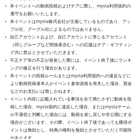
本イベントへの動画投稿およびチアに際し、mysta利用規約の
遵守をお願いいたします。
本イベントはmysta株式会社が主催しているものであり、アッ
プル社、グーグル社によるものではありません。
自己アカウントおよび、自己アカウントに準じるアカウント
（同じグループなど関係者含む）への応援はチア・ギフティン
グ共に禁止とさせていただきます。
不正チア等の不正が発覚した際には、イベント終了後にランキ
ングの修正を行う場合があります。
本イベントの投稿ルールまたはmysta利用規約への違反などに
より動画投稿者本人がイベント参加資格を喪失した場合、賞金
などのお支払いは致しかねます。
イベント内容に記載されている事項を全て満たさずに動画を投
稿した場合、mysta規約に違反した場合、またはmystaチーム
が不適切と判断した場合には、動画を差し戻しや非公開にする
場合がございます。その際、イベント終了後であっても獲得ポ
イントは無効とし、特典の権利を無効とさせていただく可能性
があります。