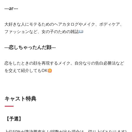
---ar---
大好きな人にモテるためのヘアカタログやメイク、ボディケア、
ファッションなど、女の子のための雑誌
---恋しちゃったんだ顔---
恋をしたときの顔を再現するメイク。自分なりの告白必勝法など
を交えて紹介してもOK
キャスト特典
【予選】
上位50%が準決勝進出！(端数が出た場合は、切り上げとなります)