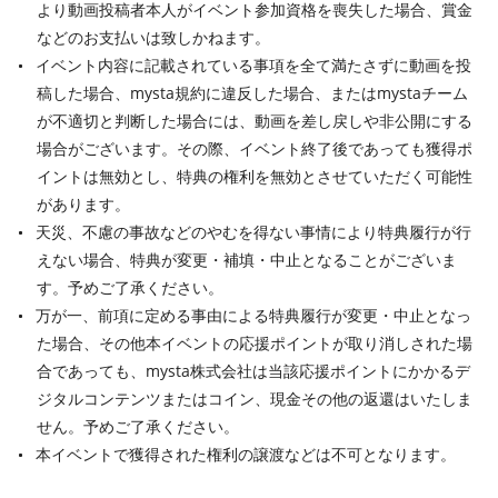
より動画投稿者本人がイベント参加資格を喪失した場合、賞金
などのお支払いは致しかねます。
イベント内容に記載されている事項を全て満たさずに動画を投
稿した場合、mysta規約に違反した場合、またはmystaチーム
が不適切と判断した場合には、動画を差し戻しや非公開にする
場合がございます。その際、イベント終了後であっても獲得ポ
イントは無効とし、特典の権利を無効とさせていただく可能性
があります。
天災、不慮の事故などのやむを得ない事情により特典履行が行
えない場合、特典が変更・補填・中止となることがございま
す。予めご了承ください。
万が一、前項に定める事由による特典履行が変更・中止となっ
た場合、その他本イベントの応援ポイントが取り消しされた場
合であっても、mysta株式会社は当該応援ポイントにかかるデ
ジタルコンテンツまたはコイン、現金その他の返還はいたしま
せん。予めご了承ください。
本イベントで獲得された権利の譲渡などは不可となります。