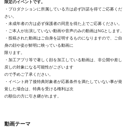
限定のイベントです。
・プロダクションに所属している⽅は必ず許諾を得てご応募くだ
さい。
・未成年者の⽅は必ず保護者の同意を得た上でご応募ください。
・ご本⼈が出演していない動画や⾳声のみの動画はNGとします。
・投稿された動画はご⾃⾝を証明するものになりますので、ご⾃
⾝の顔や姿が鮮明に映っている動画に
限ります。
・加⼯アプリ等で著しく顔を加⼯している動画は、⾮公開や差し
戻しの対象になる可能性がございます
ので予めご了承ください。
・イベント終了後特典対象者が応募条件を満たしていない事が発
覚した場合は、特典を受ける権利は次
の順位の⽅に引き継がれます。
動画テーマ