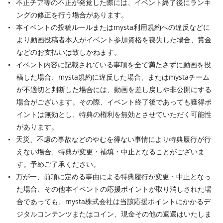
不正チア等の不正が発覚した際には、イベント終了後にランキ
ングの修正を行う場合があります。
本イベントの投稿ルールまたはmysta利用規約への違反などに
より動画投稿者本人がイベント参加資格を喪失した場合、賞金
などのお支払いは致しかねます。
イベント内容に記載されている事項を全て満たさずに動画を投
稿した場合、mysta規約に違反した場合、またはmystaチーム
が不適切と判断した場合には、動画を差し戻しや非公開にする
場合がございます。その際、イベント終了後であっても獲得ポ
イントは無効とし、特典の権利を無効とさせていただく可能性
があります。
天災、不慮の事故などのやむを得ない事情により特典履行が行
えない場合、特典が変更・補填・中止となることがございま
す。予めご了承ください。
万が一、前項に定める事由による特典履行が変更・中止となっ
た場合、その他本イベントの応援ポイントが取り消しされた場
合であっても、mysta株式会社は当該応援ポイントにかかるデ
ジタルコンテンツまたはコイン、現金その他の返還はいたしま