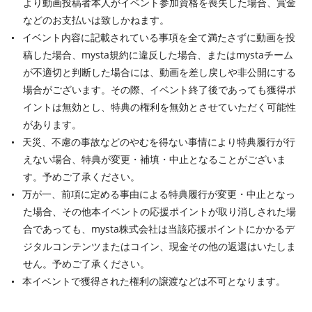
より動画投稿者本人がイベント参加資格を喪失した場合、賞金
などのお支払いは致しかねます。
イベント内容に記載されている事項を全て満たさずに動画を投
稿した場合、mysta規約に違反した場合、またはmystaチーム
が不適切と判断した場合には、動画を差し戻しや非公開にする
場合がございます。その際、イベント終了後であっても獲得ポ
イントは無効とし、特典の権利を無効とさせていただく可能性
があります。
天災、不慮の事故などのやむを得ない事情により特典履行が行
えない場合、特典が変更・補填・中止となることがございま
す。予めご了承ください。
万が一、前項に定める事由による特典履行が変更・中止となっ
た場合、その他本イベントの応援ポイントが取り消しされた場
合であっても、mysta株式会社は当該応援ポイントにかかるデ
ジタルコンテンツまたはコイン、現金その他の返還はいたしま
せん。予めご了承ください。
本イベントで獲得された権利の譲渡などは不可となります。