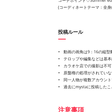
コーデポイント♡Summer edit
(コーディネートテーマ：全⾝
投稿ルール
動画の画角は9：16の縦型
テロップや編集などは基本
カラオケ店での撮影は不可
原盤権の処理がされていな
同一人物が複数アカウント
過去にmystaに投稿し
注意事項