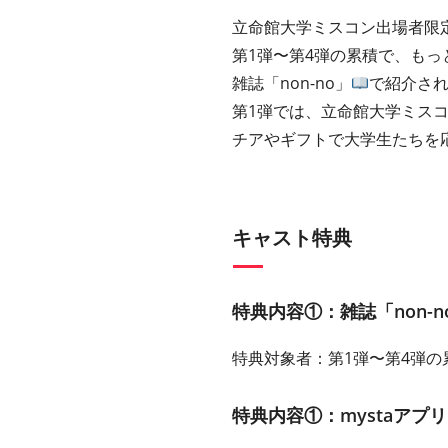
立命館大学ミスコン出場者限
第1弾〜第4弾の累積で、も
雑誌「non-no」
で紹介さ
第1弾では、立命館⼤学ミス
チアやギフトで⼤学⽣たちを
キャスト特典
特典内容①：雑誌「non-
特典対象者：第1弾〜第4弾
特典内容①：mystaアプ