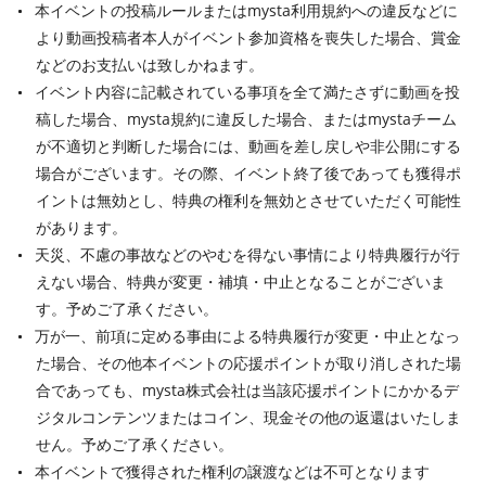
本イベントの投稿ルールまたはmysta利用規約への違反などに
より動画投稿者本人がイベント参加資格を喪失した場合、賞金
などのお支払いは致しかねます。
イベント内容に記載されている事項を全て満たさずに動画を投
稿した場合、mysta規約に違反した場合、またはmystaチーム
が不適切と判断した場合には、動画を差し戻しや非公開にする
場合がございます。その際、イベント終了後であっても獲得ポ
イントは無効とし、特典の権利を無効とさせていただく可能性
があります。
天災、不慮の事故などのやむを得ない事情により特典履行が行
えない場合、特典が変更・補填・中止となることがございま
す。予めご了承ください。
万が一、前項に定める事由による特典履行が変更・中止となっ
た場合、その他本イベントの応援ポイントが取り消しされた場
合であっても、mysta株式会社は当該応援ポイントにかかるデ
ジタルコンテンツまたはコイン、現金その他の返還はいたしま
せん。予めご了承ください。
本イベントで獲得された権利の譲渡などは不可となります