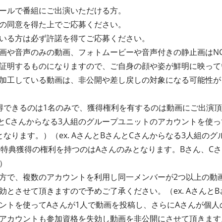
ールで番組にご出演いただける方。
の同意を得た上でご応募ください。
いる方は必ず許諾を得てご応募ください。
画や音声のみの動画、フォトムービーや音声付きの静止画はN
証明するものになりますので、ご自身の顔や姿が鮮明に映って
加工している動画は、非公開や差し戻しの対象になる可能性が
得できるのは1名のみで、獲得権利を有するのは動画にご出演
さんとCさんからなる3人組のグループユニットのアカウントを使
なります。）（ex. AさんとBさんとCさんからなる3人組の
→特典獲得の権利を持つのはAさんのみとなります。Bさん、C
）
方で、複数のアカウントを利用し同一メンバーが2つ以上の動
とさせて頂きますので予めご了承ください。（ex. AさんとB
ントを使ってAさんが1人で動画を投稿し、さらにAさんが個人
アカウントも参加資格を失効し動画を非公開にさせて頂きます