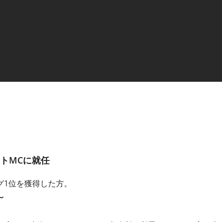
トMCに就任
グ1位を獲得した方。
〜