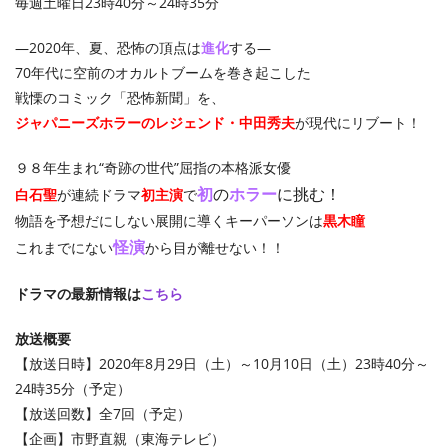
毎週土曜日23時40分～24時35分
―2020年、夏、恐怖の頂点は
進化
する―
70年代に空前のオカルトブームを巻き起こした
戦慄のコミック「恐怖新聞」を、
ジャパニーズホラーのレジェンド・中田秀夫
が現代にリブート！
９８年生まれ“奇跡の世代”屈指の本格派女優
初
の
ホラー
に挑む！
白石聖
が連続ドラマ
初主演
で
物語を予想だにしない展開に導くキーパーソンは
黒木瞳
怪演
これまでにない
から目が離せない！！
ドラマの最新情報は
こちら
放送概要
【放送日時】2020年8月29日（土）～10月10日（土）23時40分～
24時35分（予定）
【放送回数】全7回（予定）
【企画】市野直親（東海テレビ）