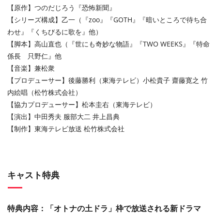
【原作】つのだじろう『恐怖新聞』
【シリーズ構成】乙一（『zoo』『GOTH』『暗いところで待ち合
わせ』『くちびるに歌を』他）
【脚本】高山直也（『世にも奇妙な物語』『TWO WEEKS』『特命
係長 只野仁』他
【音楽】兼松衆
【プロデューサー】後藤勝利（東海テレビ）小松貴子 齋藤寛之 竹
内絵唱（松竹株式会社）
【協力プロデューサー】松本圭右（東海テレビ）
【演出】中田秀夫 服部大二 井上昌典
【制作】東海テレビ放送 松竹株式会社
キャスト特典
特典内容：「オトナの土ドラ」枠で放送される新ドラマ