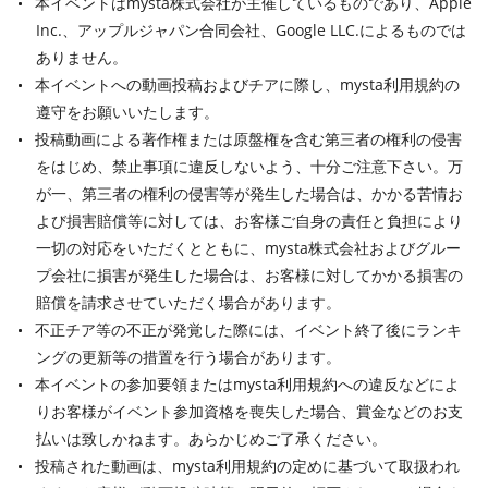
本イベントはmysta株式会社が主催しているものであり、Apple
Inc.、アップルジャパン合同会社、Google LLC.によるものでは
ありません。
本イベントへの動画投稿およびチアに際し、mysta利用規約の
遵守をお願いいたします。
投稿動画による著作権または原盤権を含む第三者の権利の侵害
をはじめ、禁止事項に違反しないよう、十分ご注意下さい。万
が一、第三者の権利の侵害等が発生した場合は、かかる苦情お
よび損害賠償等に対しては、お客様ご自身の責任と負担により
一切の対応をいただくとともに、mysta株式会社およびグルー
プ会社に損害が発生した場合は、お客様に対してかかる損害の
賠償を請求させていただく場合があります。
不正チア等の不正が発覚した際には、イベント終了後にランキ
ングの更新等の措置を行う場合があります。
本イベントの参加要領またはmysta利用規約への違反などによ
りお客様がイベント参加資格を喪失した場合、賞金などのお支
払いは致しかねます。あらかじめご了承ください。
投稿された動画は、mysta利用規約の定めに基づいて取扱われ