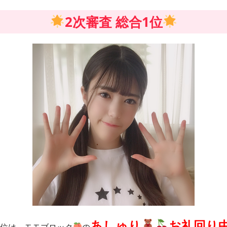
2次審査 総合1位
あしゅり
お礼回り
1位は、モモブロック
の