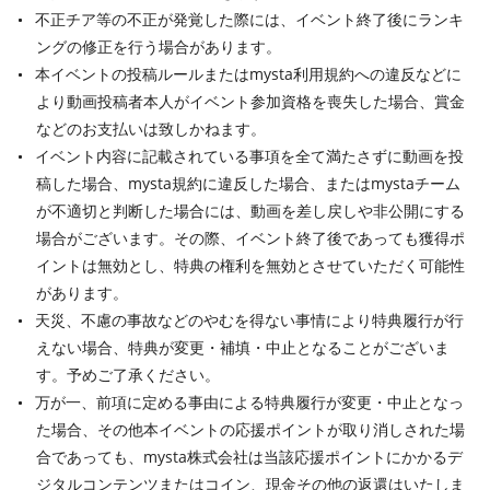
不正チア等の不正が発覚した際には、イベント終了後にランキ
ングの修正を行う場合があります。
本イベントの投稿ルールまたはmysta利用規約への違反などに
より動画投稿者本人がイベント参加資格を喪失した場合、賞金
などのお支払いは致しかねます。
イベント内容に記載されている事項を全て満たさずに動画を投
稿した場合、mysta規約に違反した場合、またはmystaチーム
が不適切と判断した場合には、動画を差し戻しや非公開にする
場合がございます。その際、イベント終了後であっても獲得ポ
イントは無効とし、特典の権利を無効とさせていただく可能性
があります。
天災、不慮の事故などのやむを得ない事情により特典履行が行
えない場合、特典が変更・補填・中止となることがございま
す。予めご了承ください。
万が一、前項に定める事由による特典履行が変更・中止となっ
た場合、その他本イベントの応援ポイントが取り消しされた場
合であっても、mysta株式会社は当該応援ポイントにかかるデ
ジタルコンテンツまたはコイン、現金その他の返還はいたしま