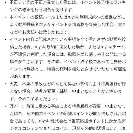
不正チア等の不正が発覚した際には、イベント終了後にランキ
ングの修正を行う場合があります。
本イベントの投稿ルールまたはmysta利用規約への違反などに
より動画投稿者本人がイベント参加資格を喪失した場合、賞金
などのお支払いは致しかねます。
イベント内容に記載されている事項を全て満たさずに動画を投
稿した場合、mysta規約に違反した場合、またはmystaチーム
が不適切と判断した場合には、動画を差し戻しや非公開にする
場合がございます。その際、イベント終了後であっても獲得ポ
イントは無効とし、特典の権利を無効とさせていただく可能性
があります。
天災、不慮の事故などのやむを得ない事情により特典履行が行
えない場合、特典が変更・補填・中止となることがございま
す。予めご了承ください。
万が一、前項に定める事由による特典履行が変更・中止となっ
た場合、その他本イベントの応援ポイントが取り消しされた場
合であっても、mysta株式会社は当該応援ポイントにかかるデ
ジタルコンテンツまたはコイン、現金その他の返還はいたしま