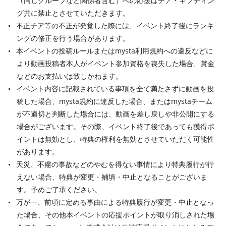
（同じグループなど関係者含む）への応援はチア・ギフティン
グ共に禁止とさせていただきます。
不正チア等の不正が発覚した際には、イベント終了後にランキ
ングの修正を行う場合があります。
本イベントの投稿ルールまたはmysta利用規約への違反などに
より動画投稿者本人がイベント参加資格を喪失した場合、賞金
などのお支払いは致しかねます。
イベント内容に記載されている事項を全て満たさずに動画を投
稿した場合、mysta規約に違反した場合、またはmystaチーム
が不適切と判断した場合には、動画を差し戻しや非公開にする
場合がございます。その際、イベント終了後であっても獲得ポ
イントは無効とし、特典の権利を無効とさせていただく可能性
があります。
天災、不慮の事故などのやむを得ない事情により特典履行が行
えない場合、特典が変更・補填・中止となることがございま
す。予めご了承ください。
万が一、前項に定める事由による特典履行が変更・中止となっ
た場合、その他本イベントの応援ポイントが取り消しされた場