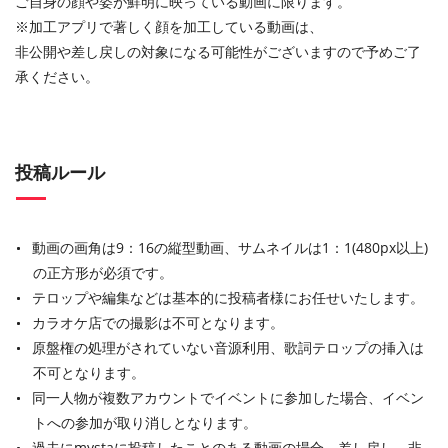
ご自身の顔や姿が鮮明に映っている動画に限ります。
※加工アプリで著しく顔を加工している動画は、
非公開や差し戻しの対象になる可能性がございますので予めご了
承ください。
投稿ルール
動画の画角は9：16の縦型動画、サムネイルは1：1(480px以上)
の正方形が必須です。
テロップや編集などは基本的に投稿者様にお任せいたします。
カラオケ店での撮影は不可となります。
原盤権の処理がされていない音源利用、歌詞テロップの挿入は
不可となります。
同一人物が複数アカウントでイベントに参加した場合、イベン
トへの参加が取り消しとなります。
過去にmystaに投稿したことのある動画の場合、差し戻し、非