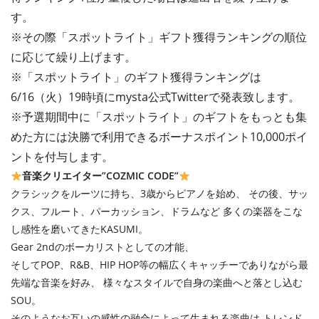
す。
※その際「スポットライト」ギフト獲得ランキングの順位
に応じて繰り上げます。
※「スポットライト」のギフト獲得ランキングは
6/16（火）19時頃にmysta公式Twitterで発表致します。
※予選期間中に「スポットライト」のギフトをもっとも集
めた方には決勝で利用できるボーナスポイント10,000ポイ
ントを付
与します。
音楽クリエイター”COZMIC CODE”
クラシックをルーツに持ち、3歳からピアノを始め、 その後、サッ
クス、フルート、パーカッション、ドラムなど 多くの楽器をこな
し感性を磨いてきたKASUMI。
Gear 2ndのボーカリストとしての才能、
そしてPOP、R&B、HIP HOP等の幅広くキャッチーでありながら最
先端な音楽を好み、 様々なスタイルで自身の楽曲へと落とし込む
SOU。
そのようなお互いの感性の融合によって生まれる楽曲は トレンド