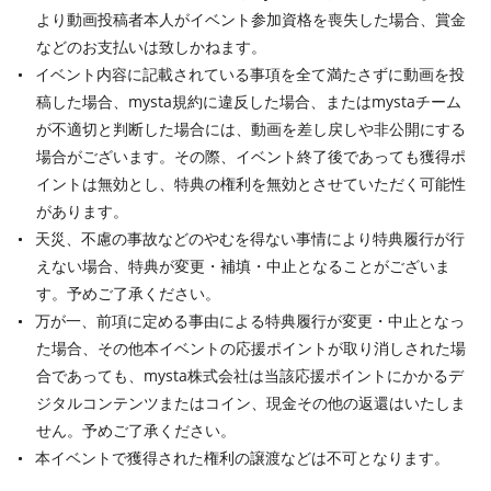
より動画投稿者本人がイベント参加資格を喪失した場合、賞金
などのお支払いは致しかねます。
イベント内容に記載されている事項を全て満たさずに動画を投
稿した場合、mysta規約に違反した場合、またはmystaチーム
が不適切と判断した場合には、動画を差し戻しや非公開にする
場合がございます。その際、イベント終了後であっても獲得ポ
イントは無効とし、特典の権利を無効とさせていただく可能性
があります。
天災、不慮の事故などのやむを得ない事情により特典履行が行
えない場合、特典が変更・補填・中止となることがございま
す。予めご了承ください。
万が一、前項に定める事由による特典履行が変更・中止となっ
た場合、その他本イベントの応援ポイントが取り消しされた場
合であっても、mysta株式会社は当該応援ポイントにかかるデ
ジタルコンテンツまたはコイン、現金その他の返還はいたしま
せん。予めご了承ください。
本イベントで獲得された権利の譲渡などは不可となります。