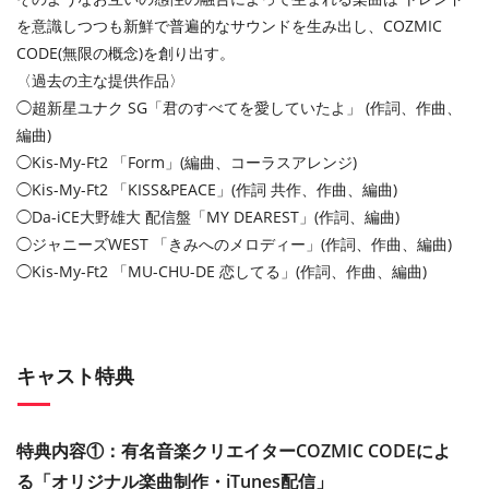
を意識しつつも新鮮で普遍的なサウンドを生み出し、COZMIC
CODE(無限の概念)を創り出す。
〈過去の主な提供作品〉
◯超新星ユナク SG「君のすべてを愛していたよ」 (作詞、作曲、
編曲)
◯Kis-My-Ft2 「Form」(編曲、コーラスアレンジ)
◯Kis-My-Ft2 「KISS&PEACE」(作詞 共作、作曲、編曲)
◯Da-iCE大野雄大 配信盤「MY DEAREST」(作詞、編曲)
◯ジャニーズWEST 「きみへのメロディー」(作詞、作曲、編曲)
◯Kis-My-Ft2 「MU-CHU-DE 恋してる」(作詞、作曲、編曲)
キャスト特典
特典内容①：有名音楽クリエイターCOZMIC CODEによ
る「オリジナル楽曲制作・iTunes配信」