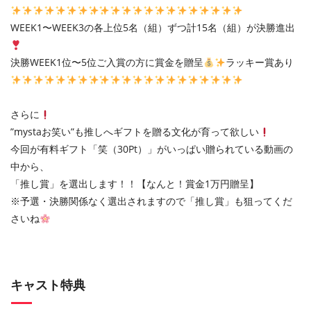
WEEK1〜WEEK3の各上位5名（組）ずつ計15名（組）が決勝進出
決勝WEEK1位〜5位ご入賞の方に賞金を贈呈
ラッキー賞あり
さらに
”mystaお笑い”も推しへギフトを贈る文化が育って欲しい
今回が有料ギフト「笑（30Pt）」がいっぱい贈られている動画の
中から、
「推し賞」を選出します！！【なんと！賞金1万円贈呈】
※予選・決勝関係なく選出されますので「推し賞」も狙ってくだ
さいね
キャスト特典