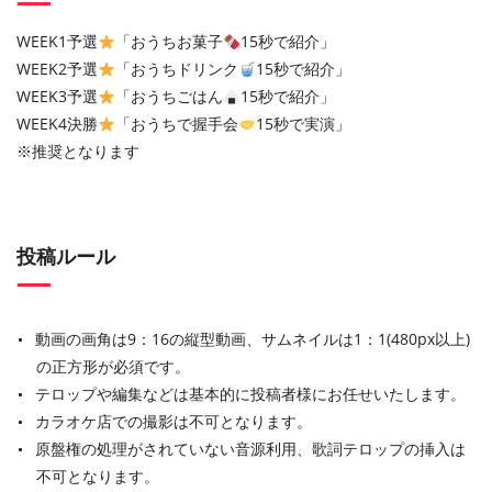
WEEK1予選
「おうちお菓子
15秒で紹介」
WEEK2予選
「おうちドリンク
15秒で紹介」
WEEK3予選
「おうちごはん
15秒で紹介」
WEEK4決勝
「おうちで握手会
15秒で実演」
※推奨となります
投稿ルール
動画の画角は9：16の縦型動画、サムネイルは1：1(480px以上)
の正方形が必須です。
テロップや編集などは基本的に投稿者様にお任せいたします。
カラオケ店での撮影は不可となります。
原盤権の処理がされていない音源利用、歌詞テロップの挿入は
不可となります。