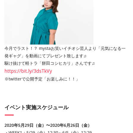
今月でラスト！？ mystaお笑いイチオシ芸人より「元気になる一
発ギャグ」を動画にてプレゼント致します♫
駆け抜けて軽トラ「餅田コシヒカリ」さんです♫
https://bit.ly/3dsTkVy
※twitterで公開予定「お楽しみに！！」
イベント実施スケジュール
2020年5月29日（金）〜2020年6月26日（金）
・WEEK1：5/29（金）12:30～6/5（金）12:29