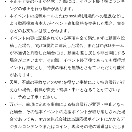
不正チア等の不正が発覚した際には、イベント終了後にランキ
ングの修正を行う場合があります。
本イベントの投稿ルールまたはmysta利用規約への違反などに
より動画投稿者本人がイベント参加資格を喪失した場合、賞金
などのお支払いは致しかねます。
イベント内容に記載されている事項を全て満たさずに動画を投
稿した場合、mysta規約に違反した場合、またはmystaチーム
が不適切と判断した場合には、動画を差し戻しや非公開にする
場合がございます。その際、イベント終了後であっても獲得ポ
イントは無効とし、特典の権利を無効とさせていただく可能性
があります。
天災、不慮の事故などのやむを得ない事情により特典履行が行
えない場合、特典が変更・補填・中止となることがございま
す。予めご了承ください。
万が一、前項に定める事由による特典履行が変更・中止となっ
た場合、その他本イベントの応援ポイントが取り消しされた場
合であっても、mysta株式会社は当該応援ポイントにかかるデ
ジタルコンテンツまたはコイン、現金その他の返還はいたしま