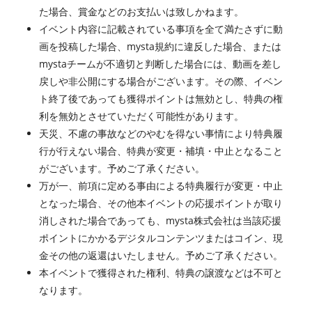
た場合、賞金などのお支払いは致しかねます。
イベント内容に記載されている事項を全て満たさずに動
画を投稿した場合、mysta規約に違反した場合、または
mystaチームが不適切と判断した場合には、動画を差し
戻しや非公開にする場合がございます。その際、イベン
ト終了後であっても獲得ポイントは無効とし、特典の権
利を無効とさせていただく可能性があります。
天災、不慮の事故などのやむを得ない事情により特典履
行が行えない場合、特典が変更・補填・中止となること
がございます。予めご了承ください。
万が一、前項に定める事由による特典履行が変更・中止
となった場合、その他本イベントの応援ポイントが取り
消しされた場合であっても、mysta株式会社は当該応援
ポイントにかかるデジタルコンテンツまたはコイン、現
金その他の返還はいたしません。予めご了承ください。
本イベントで獲得された権利、特典の譲渡などは不可と
なります。