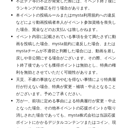
不正チア等の不正が発覚した際には、イベント終了後に
ランキングの修正を行う場合があります。
本イベントの投稿ルールまたはmysta利用規約への違反
などにより動画投稿者本人がイベント参加資格を喪失し
た場合、賞金などのお支払いは致しかねます。
イベント内容に記載されている事項を全て満たさずに動
画を投稿した場合、mysta規約に違反した場合、または
mystaチームが不適切と判断した場合には、動画を差し
戻しや非公開にする場合がございます。その際、イベン
ト終了後であっても獲得ポイントは無効とし、特典の権
利を無効とさせていただく可能性があります。
天災、不慮の事故などのやむを得ない事情により特典履
行が行えない場合、特典が変更・補填・中止となること
がございます。予めご了承ください。
万が一、前項に定める事由による特典履行が変更・中止
となった場合、その他本イベントの応援ポイントが取り
消しされた場合であっても、mysta株式会社は当該応援
ポイントにかかるデジタルコンテンツまたはコイン、現