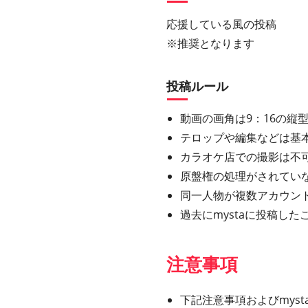
応援している風の投稿
※推奨となります
投稿ルール
動画の画角は9：16の縦型
テロップや編集などは基
カラオケ店での撮影は不
原盤権の処理がされてい
同一人物が複数アカウン
過去にmystaに投稿し
注意事項
下記注意事項およびmys