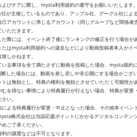
よびチアに際し、mysta利用規約の遵守をお願いいたします
式会社が主催しているものであり、アップル社、グーグル社によ
自己アカウントに準じるアカウント（同じグループなど関係者
ていただきます。
した際には、イベント終了後にランキングの修正を行う場合が
たはmysta利用規約への違反などにより動画投稿者本人がイ
は致しかねます。
いる事項を全て満たさずに動画を投稿した場合、mysta規約
と判断した場合には、動画を差し戻しや非公開にする場合がござ
ントは無効とし、特典の権利を無効とさせていただく可能性が
やむを得ない事情により特典履行が行えない場合、特典が変更
ださい。
由による特典履行が変更・中止となった場合、その他本イベン
ysta株式会社は当該応援ポイントにかかるデジタルコンテン
予めご了承ください。
権利の譲渡などは不可となります。