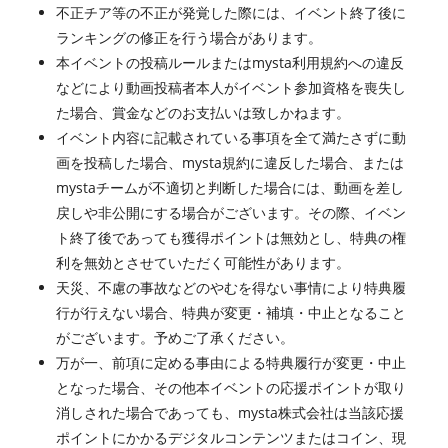
不正チア等の不正が発覚した際には、イベント終了後に
ランキングの修正を行う場合があります。
本イベントの投稿ルールまたはmysta利用規約への違反
などにより動画投稿者本人がイベント参加資格を喪失し
た場合、賞金などのお支払いは致しかねます。
イベント内容に記載されている事項を全て満たさずに動
画を投稿した場合、mysta規約に違反した場合、または
mystaチームが不適切と判断した場合には、動画を差し
戻しや非公開にする場合がございます。その際、イベン
ト終了後であっても獲得ポイントは無効とし、特典の権
利を無効とさせていただく可能性があります。
天災、不慮の事故などのやむを得ない事情により特典履
行が行えない場合、特典が変更・補填・中止となること
がございます。予めご了承ください。
万が一、前項に定める事由による特典履行が変更・中止
となった場合、その他本イベントの応援ポイントが取り
消しされた場合であっても、mysta株式会社は当該応援
ポイントにかかるデジタルコンテンツまたはコイン、現