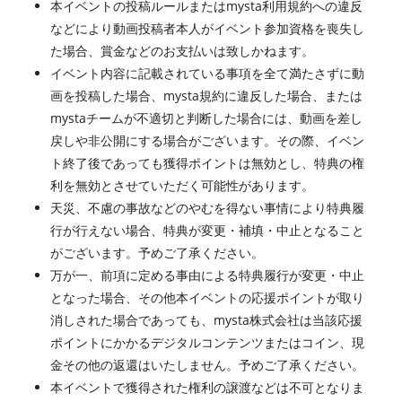
本イベントの投稿ルールまたはmysta利用規約への違反
などにより動画投稿者本人がイベント参加資格を喪失し
た場合、賞金などのお支払いは致しかねます。
イベント内容に記載されている事項を全て満たさずに動
画を投稿した場合、mysta規約に違反した場合、または
mystaチームが不適切と判断した場合には、動画を差し
戻しや非公開にする場合がございます。その際、イベン
ト終了後であっても獲得ポイントは無効とし、特典の権
利を無効とさせていただく可能性があります。
天災、不慮の事故などのやむを得ない事情により特典履
行が行えない場合、特典が変更・補填・中止となること
がございます。予めご了承ください。
万が一、前項に定める事由による特典履行が変更・中止
となった場合、その他本イベントの応援ポイントが取り
消しされた場合であっても、mysta株式会社は当該応援
ポイントにかかるデジタルコンテンツまたはコイン、現
金その他の返還はいたしません。予めご了承ください。
本イベントで獲得された権利の譲渡などは不可となりま