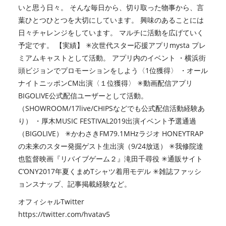
いと思う日々。 そんな毎日から、切り取った物事から、言
葉ひとつひとつを大切にしています。 興味のあることには
日々チャレンジをしています。 マルチに活動を広げていく
予定です。 【実績】 ✳︎次世代スター応援アプリmysta プレ
ミアムキャストとして活動。 アプリ内のイベント ・横浜街
頭ビジョンでプロモーションをしよう〈1位獲得〉 ・オール
ナイトニッポンCM出演〈１位獲得〉 ✳︎動画配信アプリ
BIGOLIVE公式配信ユーザーとして活動。
（SHOWROOM/17live/CHIPSなどでも公式配信活動経験あ
り） ・厚木MUSIC FESTIVAL2019出演イベント予選通過
（BIGOLIVE） ✳︎かわさきFM79.1MHzラジオ HONEYTRAP
の未来のスター発掘ゲスト生出演（9/24放送） ✳︎我修院達
也監督映画『リバイブゲーム２』滝田千尋役 ✳︎通販サイト
C’ONY2017年夏くまめTシャツ着用モデル ✳︎雑誌ファッシ
ョンスナップ、記事掲載経験など。
オフィシャルTwitter
https://twitter.com/hvatav5