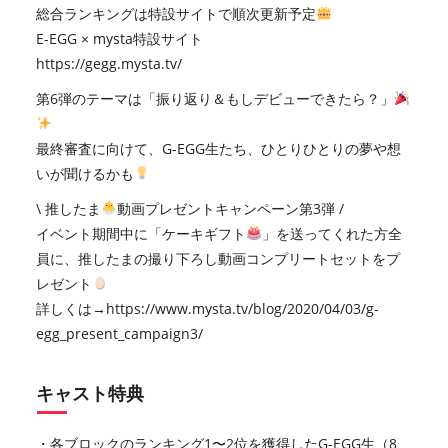
総合ランキングは特設サイトで順次更新予定
E-EGG × mysta特設サイト
https://gegg.mysta.tv/
第6弾のテーマは「振り返り＆もしデビューできたら？」
最終審査に向けて、G-EGG生たち、ひとりひとりの夢や想
いが聞けるかも
\ 推したま
動画プレゼントキャンペーン第3弾 /
イベント期間中に「ケーキギフト
」を送ってくれた方全
員に、推したまの撮り下ろし動画コンプリートセットをプ
レゼント
詳しくは→
https://www.mysta.tv/blog/2020/04/03/g-
egg_present_campaign3/
キャスト特典
・各ブロックのランキング1〜2位を獲得したG-EGG生（8