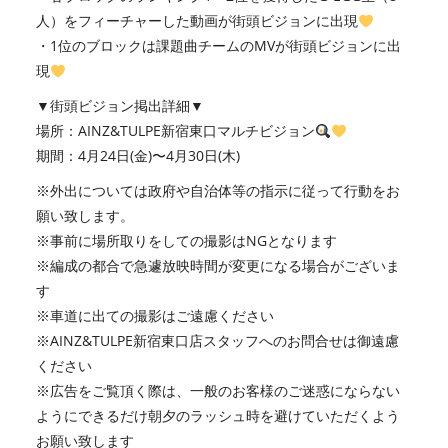
人）をフィーチャーした動画が街頭ビジョンに出現
・1位のブロックは課題曲チームのMVが街頭ビジョンに出
現
▼街頭ビジョン掲出詳細▼
場所：AINZ&TULPE新宿東口マルチビジョン
期間：4月24日(金)〜4月30日(木)
※外出については政府や自治体等の指示に従って行動をお
願い致します。
※事前に場所取りをしての撮影はNGとなります
※編成の都合で急遽放映時間が変更になる場合がございま
す
※車道に出ての撮影はご遠慮ください
※AINZ&TULPE新宿東口店スタッフへのお問合せは御遠慮
ください
※広告をご覧頂く際は、一般のお客様のご迷惑にならない
ようにできるだけ朝夕のラッシュ時を避けていただくよう
お願い致します