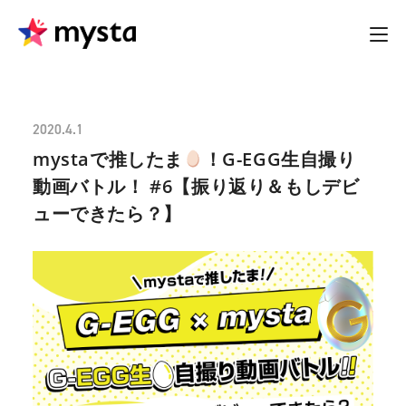
2020.4.1
mystaで推したま
！G-EGG生自撮り
動画バトル！ #6【振り返り＆もしデビ
ューできたら？】