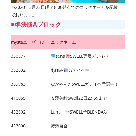
※2020年3月23日(月)18:00時点でのニックネームを記載し
ております。
■準決勝Aブロック
mystaユーザーID
ニックネーム
330577
sena‪︎‬
SWELL専属ガチイベ
352832
あゆみ
ガチイベ中
369983
なかやん@SWELLガチイベ予選中！！
416055
安澤美紗Swell22日23:59まで
432802
Luna！
SWELL予BLENDA決
433096
猪瀬百合