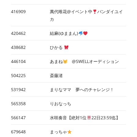
416909
萬代唯花@イベント中
バンダイユイ
カ
420462
結麻(ゆままん)
438682
ひかる
446104
あまね
@SWELLオーディション
504225
斎藤渚
531942
まりなママ 夢へのチャレンジ！
565358
りおなっち
566147
水咲奏音【絶対1位
22日23:59迄】
679648
まっちゃ