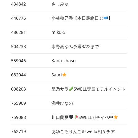
434842
さしみ︎︎☺︎
446776
小林穂乃香【本日最終日ꉂꉂ
】
486281
miku☆
504238
水野あゆみ予選3/22まで
559046
Kana-chaso
682044
Saori
698203
星乃サラ
SWELL専属モデルイベント
755909
満井ひなの
759088
川口蘭夏
SWELLガチイベ中
762719
あゆころりんこ#swell#相互チア