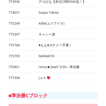
773936
デコひな【本日23時59分迄！】
774031
Saaya Tobita
775249
AIRA(ユイアイラ)
775397
キャシー凛
775766
♥もえ♥ガチイベ予選！
775793
NANAKYO
775851
reina★Swell 3/30～準決勝
777394
J u n
■準決勝Cブロック