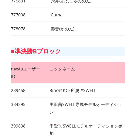
775831
穴井樹乃(じゅののん)
777008
Cuma
778078
奏音(かのん)
■準決勝Bブロック
mystaユーザー
ニックネーム
ID
289458
Rino＠KCE所属 #SWELL
384395
里田茜SWELL専属モデルオーディショ
ン
399898
千愛
SWELLモデルオーディション参
加