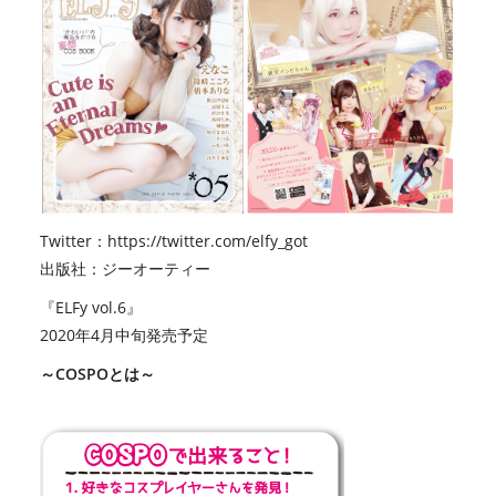
Twitter
：
https://twitter.com/elfy_got
出版社：ジーオーティー
『
ELFy vol.6
』
2020
年
4
月中旬発売予定
～
COSPO
とは～