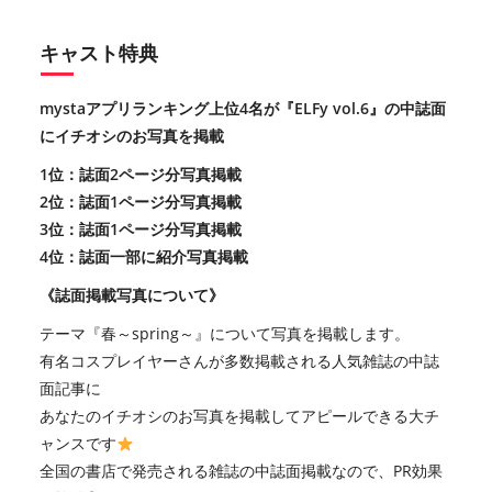
キャスト特典
mysta
アプリランキング上位
4
名が『
ELFy vol.6
』の中誌面
にイチオシのお写真を掲載
1
位：誌面
2
ページ分写真掲載
2
位：誌面
1
ページ分写真掲載
3
位：誌面
1
ページ分写真掲載
4
位：誌面一部に紹介写真掲載
《誌面掲載写真について》
テーマ『春～
spring
～』について写真を掲載します。
有名コスプレイヤーさんが多数掲載される人気雑誌の中誌
面記事に
あなたのイチオシのお写真を掲載してアピールできる大チ
ャンスです
全国の書店で発売される雑誌の中誌面掲載なので、
PR
効果