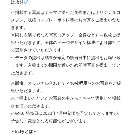
は抜群
※
掲載する写真はテーマに沿った創作またはオリジナルコ
スプレ、版権コスプレ、ポトレ等のお写真をご提出いただ
きます。
※
同じ衣装で異なる写真（アップ、全身など）を数枚ご提
出いただきます。全体のページデザイン構成により弊社に
て選別させていただきます。
※
データの提出は結果が確定の後当日中に提出をお願い致
します。入稿までの期限が近いため即時写真を提出してい
ただきます。
※版権、オリジナル合わせて
＜10枚程度＞
のお写真をご提
出いただきます。
※ご提出いただいたお写真の中からこちらで選別して掲載
させていただきます。
※
vol.6
発売日は
2020
年
4
月中旬頃を予定しておりますが、
予告なく変更となる可能性がございます。
～
ELFy
とは～