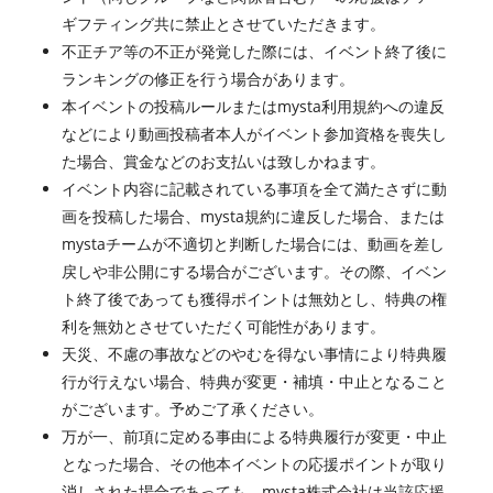
ギフティング共に禁止とさせていただきます。
不正チア等の不正が発覚した際には、イベント終了後に
ランキングの修正を行う場合があります。
本イベントの投稿ルールまたはmysta利用規約への違反
などにより動画投稿者本人がイベント参加資格を喪失し
た場合、賞金などのお支払いは致しかねます。
イベント内容に記載されている事項を全て満たさずに動
画を投稿した場合、mysta規約に違反した場合、または
mystaチームが不適切と判断した場合には、動画を差し
戻しや非公開にする場合がございます。その際、イベン
ト終了後であっても獲得ポイントは無効とし、特典の権
利を無効とさせていただく可能性があります。
天災、不慮の事故などのやむを得ない事情により特典履
行が行えない場合、特典が変更・補填・中止となること
がございます。予めご了承ください。
万が一、前項に定める事由による特典履行が変更・中止
となった場合、その他本イベントの応援ポイントが取り
消しされた場合であっても、mysta株式会社は当該応援