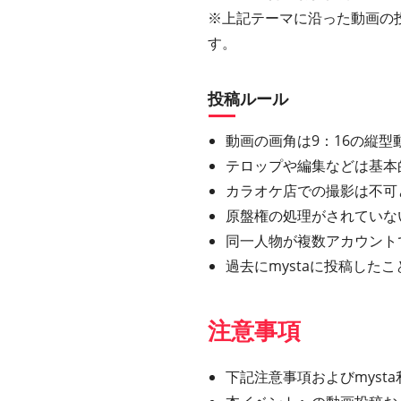
※上記テーマに沿った動画の
す。
投稿ルール
動画の画角は9：16の縦型動
テロップや編集などは基本
カラオケ店での撮影は不可
原盤権の処理がされていな
同一人物が複数アカウント
過去にmystaに投稿し
注意事項
下記注意事項およびmys