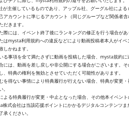
よびチアに際し、mysta利用規約の遵守をお願いいたします。
式会社が主催しているものであり、アップル社、グーグル社によ
己アカウントに準じるアカウント（同じグループなど関係者含
ただきます。
た際には、イベント終了後にランキングの修正を行う場合があ
たはmysta利用規約への違反などにより動画投稿者本人がイ
致しかねます。
る事項を全て満たさずに動画を投稿した場合、mysta規約に違
合には、動画を差し戻しや非公開にする場合がございます。そ
し、特典の権利を無効とさせていただく可能性があります。
むを得ない事情により特典履行が行えない場合、特典が変更・
い。
による特典履行が変更・中止となった場合、その他本イベント
sta株式会社は当該応援ポイントにかかるデジタルコンテンツ
了承ください。