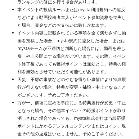
ランキングの修正を行う場合があります。
本イベントの投稿ルールまたはmysta利用規約への違反
などにより動画投稿者本人がイベント参加資格を喪失し
た場合、賞金などのお支払いは致しかねます。
イベント内容に記載されている事項を全て満たさずに動
画を投稿した場合、mysta規約に違反した場合、または
mystaチームが不適切と判断した場合には、動画を差し
戻しや非公開にする場合がございます。その際、イベン
ト終了後であっても獲得ポイントは無効とし、特典の権
利を無効とさせていただく可能性があります。
天災、不慮の事故などのやむを得ない事情により特典履
行が行えない場合、特典が変更・補填・中止となること
がございます。予めご了承ください。
万が一、前項に定める事由による特典履行が変更・中止
となった場合、その他本イベントの応援ポイントが取り
消しされた場合であっても、mysta株式会社は当該応援
ポイントにかかるデジタルコンテンツまたはコイン、現
金その他の返還はいたしません。予めご了承ください。