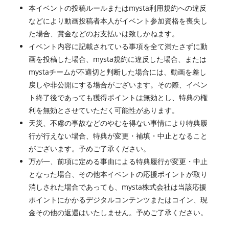
本イベントの投稿ルールまたはmysta利用規約への違反
などにより動画投稿者本人がイベント参加資格を喪失し
た場合、賞金などのお支払いは致しかねます。
イベント内容に記載されている事項を全て満たさずに動
画を投稿した場合、mysta規約に違反した場合、または
mystaチームが不適切と判断した場合には、動画を差し
戻しや非公開にする場合がございます。その際、イベン
ト終了後であっても獲得ポイントは無効とし、特典の権
利を無効とさせていただく可能性があります。
天災、不慮の事故などのやむを得ない事情により特典履
行が行えない場合、特典が変更・補填・中止となること
がございます。予めご了承ください。
万が一、前項に定める事由による特典履行が変更・中止
となった場合、その他本イベントの応援ポイントが取り
消しされた場合であっても、mysta株式会社は当該応援
ポイントにかかるデジタルコンテンツまたはコイン、現
金その他の返還はいたしません。予めご了承ください。