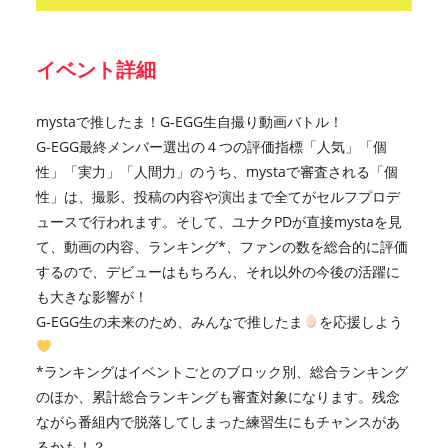
イベント詳細
mystaで推したま！G-EGG生自撮り動画バトル！
G-EGG最終メンバー選出の４つの評価指標「人気」「個
性」「実力」「人間力」のうち、mystaで審査される「個
性」は、撮影、投稿の内容や演出まで全てがセルフプロデ
ュースで行われます。そして、ユナクPDが直接mystaを見
て、動画の内容、ランキング*、ファンの数を総合的に評価
するので、デビューはもちろん、それ以外の今後の活躍に
も大きな影響が！
G-EGG生の未来のため、みんなで推したま
を応援しよう
*ランキングはイベントごとのブロック別、総合ランキング
のほか、累計総合ランキングも審査対象になります。残念
ながら番組内で脱落してしまった練習生にもチャンスがあ
るかも！？