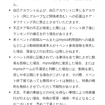
ん。
自己アカウントおよび、自己アカウントに準じるアカウ
ント（同じグループなど関係者含む）への応援はチア・
ギフティング共に禁止とさせていただきます。
不正チア等の不正が発覚した際には、イベント終了後に
ランキングの修正を行う場合があります。
本イベントの投稿ルールまたはmysta利用規約への違反
などにより動画投稿者本人がイベント参加資格を喪失し
た場合、賞金などのお支払いは致しかねます。
イベント内容に記載されている事項を全て満たさずに動
画を投稿した場合、mysta規約に違反した場合、または
mystaチームが不適切と判断した場合には、動画を差し
戻しや非公開にする場合がございます。その際、イベン
ト終了後であっても獲得ポイントは無効とし、特典の権
利を無効とさせていただく可能性があります。
天災、不慮の事故などのやむを得ない事情により特典履
行が行えない場合、特典が変更・補填・中止となること
がございます。予めご了承ください。