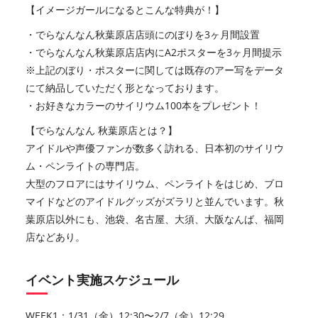
【イメージガールになるとこんな特典が！】
・でらなんなん秋葉原店店頭にのぼりを3ヶ月間設置
・でらなんなん秋葉原店店内にA2ポスターを3ヶ月間提示
※上記のぼり・ポスターに関しては既存のアー写をデータ
にて納品していただく形となっております。
・お好きなカラーのサイリウム100本をプレゼント！
【でらなんなん 秋葉原店とは？】
アイドルや声優ファンが数多く訪れる、日本初のサイリウ
ム・ペンライトの専門店。
大型のフロアにはサイリウム、ペンライトをはじめ、ブロ
マイドなどのアイドルグッズがズラリと並んでいます。秋
葉原店以外にも、池袋、名古屋、大須、大阪なんば、福岡
店などあり。
イベント実施スケジュール
WEEK1：1/31（金）12:30〜2/7（金）12:29