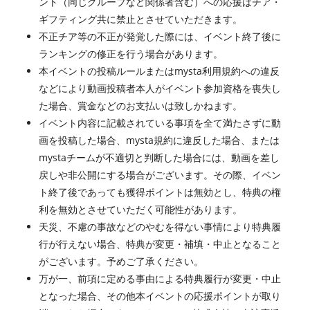
ント（同じグループなど関係者含む）への応援はチア・
ギフティング共に禁止とさせていただきます。
不正チア等の不正が発覚した際には、イベント終了後に
ランキングの修正を行う場合があります。
本イベントの投稿ルールまたはmysta利用規約への違反
などにより動画投稿者本人がイベント参加資格を喪失し
た場合、賞金などのお支払いは致しかねます。
イベント内容に記載されている事項を全て満たさずに動
画を投稿した場合、mysta規約に違反した場合、または
mystaチームが不適切と判断した場合には、動画を差し
戻しや非公開にする場合がございます。その際、イベン
ト終了後であっても獲得ポイントは無効とし、特典の権
利を無効とさせていただく可能性があります。
天災、不慮の事故などのやむを得ない事情により特典履
行が行えない場合、特典が変更・補填・中止となること
がございます。予めご了承ください。
万が一、前項に定める事由による特典履行が変更・中止
となった場合、その他本イベントの応援ポイントが取り