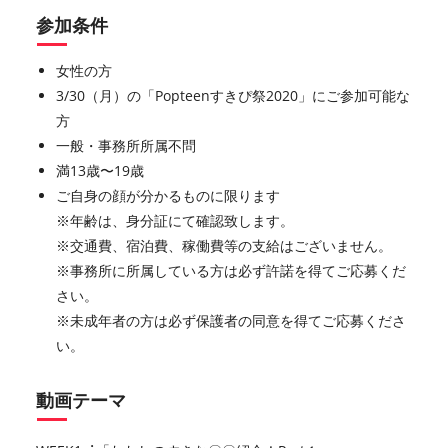
参加条件
女性の方
3/30（月）の「Popteenすきぴ祭2020」にご参加可能な
方
一般・事務所所属不問
満13歳〜19歳
ご⾃⾝の顔が分かるものに限ります
※年齢は、身分証にて確認致します。
※交通費、宿泊費、稼働費等の支給はございません。
※事務所に所属している方は必ず許諾を得てご応募くだ
さい。
※未成年者の方は必ず保護者の同意を得てご応募くださ
い。
動画テーマ