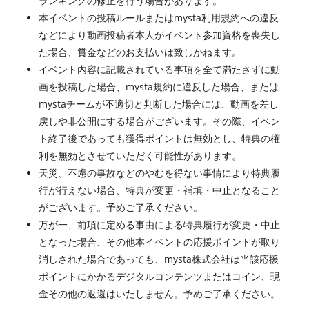
ランキングの修正を行う場合があります。
本イベントの投稿ルールまたはmysta利用規約への違反
などにより動画投稿者本人がイベント参加資格を喪失し
た場合、賞金などのお支払いは致しかねます。
イベント内容に記載されている事項を全て満たさずに動
画を投稿した場合、mysta規約に違反した場合、または
mystaチームが不適切と判断した場合には、動画を差し
戻しや非公開にする場合がございます。その際、イベン
ト終了後であっても獲得ポイントは無効とし、特典の権
利を無効とさせていただく可能性があります。
天災、不慮の事故などのやむを得ない事情により特典履
行が行えない場合、特典が変更・補填・中止となること
がございます。予めご了承ください。
万が一、前項に定める事由による特典履行が変更・中止
となった場合、その他本イベントの応援ポイントが取り
消しされた場合であっても、mysta株式会社は当該応援
ポイントにかかるデジタルコンテンツまたはコイン、現
金その他の返還はいたしません。予めご了承ください。