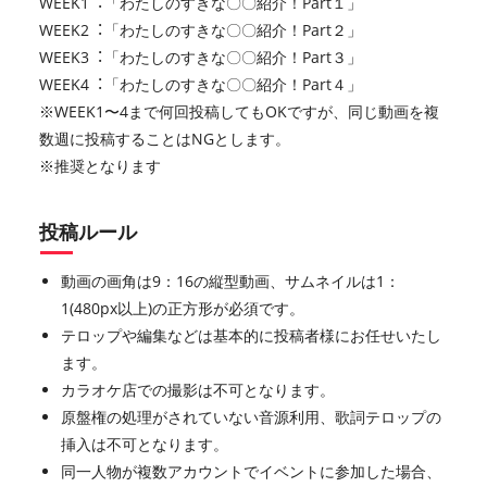
WEEK1︓「わたしのすきな〇〇紹介！Part１」
WEEK2︓「わたしのすきな〇〇紹介！Part２」
WEEK3︓「わたしのすきな〇〇紹介！Part３」
WEEK4︓「わたしのすきな〇〇紹介！Part４」
※WEEK1〜4まで何回投稿してもOKですが、同じ動画を複
数週に投稿することはNGとします。
※推奨となります
投稿ルール
動画の画角は9：16の縦型動画、サムネイルは1：
1(480px以上)の正方形が必須です。
テロップや編集などは基本的に投稿者様にお任せいたし
ます。
カラオケ店での撮影は不可となります。
原盤権の処理がされていない音源利用、歌詞テロップの
挿入は不可となります。
同一人物が複数アカウントでイベントに参加した場合、