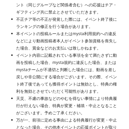
ント（同じグループなど関係者含む）への応援はチア・
ギフティング共に禁止とさせていただきます。
不正チア等の不正が発覚した際には、イベント終了後に
ランキングの修正を行う場合があります。
本イベントの投稿ルールまたはmysta利用規約への違反
などにより動画投稿者本人がイベント参加資格を喪失し
た場合、賞金などのお支払いは致しかねます。
イベント内容に記載されている事項を全て満たさずに動
画を投稿した場合、mysta規約に違反した場合、または
mystaチームが不適切と判断した場合には、動画を差し
戻しや非公開にする場合がございます。その際、イベン
ト終了後であっても獲得ポイントは無効とし、特典の権
利を無効とさせていただく可能性があります。
天災、不慮の事故などのやむを得ない事情により特典履
行が行えない場合、特典が変更・補填・中止となること
がございます。予めご了承ください。
万が一、前項に定める事由による特典履行が変更・中止
となった場合、その他本イベントの応援ポイントが取り