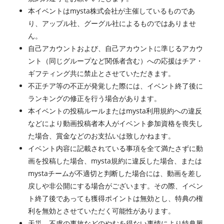
本イベントはmysta株式会社が主催しているものであ
り、アップル社、グーグル社によるものではありませ
ん。
自己アカウントおよび、自己アカウントに準じるアカウ
ント（同じグループなど関係者含む）への応援はチア・
ギフティング共に禁止とさせていただきます。
不正チア等の不正が発覚した際には、イベント終了後に
ランキングの修正を行う場合があります。
本イベントの投稿ルールまたはmysta利用規約への違反
などにより動画投稿者本人がイベント参加資格を喪失し
た場合、賞金などのお支払いは致しかねます。
イベント内容に記載されている事項を全て満たさずに動
画を投稿した場合、mysta規約に違反した場合、または
mystaチームが不適切と判断した場合には、動画を差し
戻しや非公開にする場合がございます。その際、イベン
ト終了後であっても獲得ポイントは無効とし、特典の権
利を無効とさせていただく可能性があります。
天災、不慮の事故などのやむを得ない事情により特典履