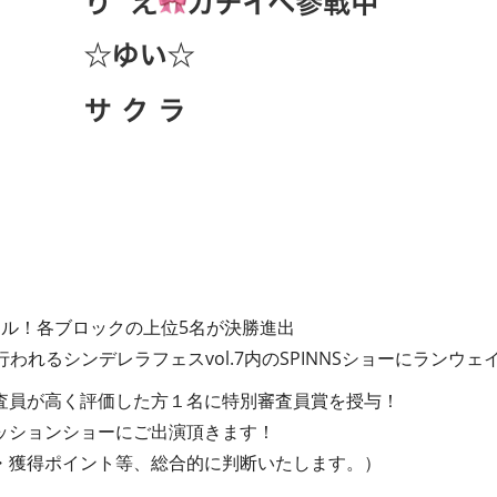
トル！各ブロックの上位5名が決勝進出
行われるシンデレラフェスvol.7内のSPINNSショーにランウ
査員が高く評価した方１名に特別審査員賞を授与！
ッションショーにご出演頂きます！
・獲得ポイント等、総合的に判断いたします。）