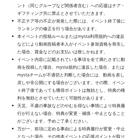
ント（同じグループなど関係者含む）への応援はチア・
ギフティング共に禁止とさせていただきます。
不正チア等の不正が発覚した際には、イベント終了後に
ランキングの修正を行う場合があります。
本イベントの投稿ルールまたはmysta利用規約への違反
などにより動画投稿者本人がイベント参加資格を喪失し
た場合、賞金などのお支払いは致しかねます。
イベント内容に記載されている事項を全て満たさずに動
画を投稿した場合、mysta規約に違反した場合、または
mystaチームが不適切と判断した場合には、動画を差し
戻しや非公開にする場合がございます。その際、イベン
ト終了後であっても獲得ポイントは無効とし、特典の権
利を無効とさせていただく可能性があります。
天災、不慮の事故などのやむを得ない事情により特典履
行が行えない場合、特典が変更・補填・中止となること
がございます。予めご了承ください。
万が一、前項に定める事由による特典履行が変更・中止
となった場合、その他本イベントの応援ポイントが取り