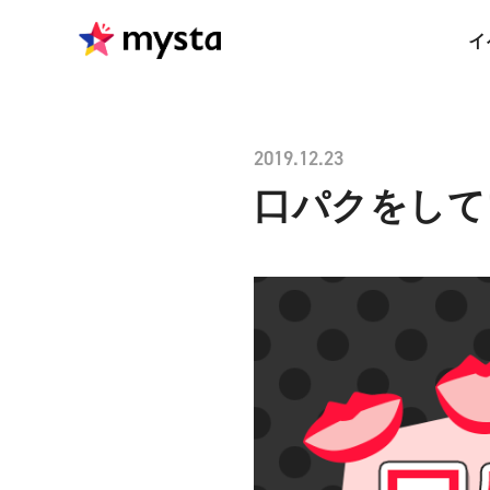
イ
2019.12.23
口パクをして