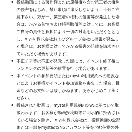
投稿動画による著作権または原盤権を含む第三者の権利
の侵害をはじめ、禁止事項に違反しないよう、十分ご注
意下さい。万が一、第三者の権利の侵害等が発生した場
合は、かかる苦情および損害賠償等に対しては、お客様
ご自身の責任と負担により一切の対応をいただくととも
に、mysta株式会社およびグループ会社に損害が発生し
た場合は、お客様に対してかかる損害の賠償を請求させ
ていただく場合があります。
不正チア等の不正が発覚した際には、イベント終了後に
ランキングの更新等の措置を行う場合があります。
本イベントの参加要領またはmysta利用規約への違反な
どによりお客様がイベント参加資格を喪失した場合、賞
金などのお支払いは致しかねます。あらかじめご了承く
ださい。
投稿された動画は、mysta利用規約の定めに基づいて取
扱われます。お客様が動画投稿時等に明示的に拒否され
ている場合を除き、 mysta株式会社は、投稿動画の全部
または一部をmystaのSNSアカウント等を含む任意の外