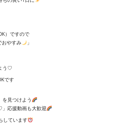
持ちの良い1日に
OK）ですので
でおやすみ
」
よう♡
Kです
」を見つけよう
♡」応援動画も大歓迎
ちしています