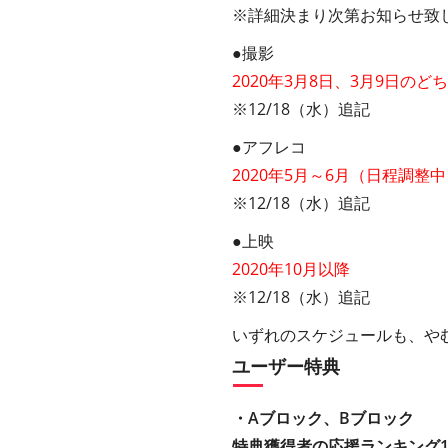
※詳細決まり次第お知らせ致
●撮影
2020年3月8日、3月9日の
※12/18（水）追記
●アフレコ
2020年5
月～
6
月（日程調整中
※12/18（水）追記
●上映
2020年10月以降
※12/18（水）追記
いずれのスケジュールも、や
ユーザー特典
・Aブロック、Bブロック
特典獲得者の応援ランキング