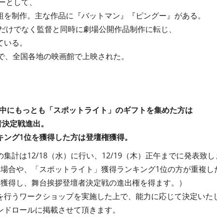
サーとして、
組を制作。主な作品に『バットマン』『ピングー』がある。
業だけでなく監督と同時に劇場公開作品制作に転じ、
ている。
品で、全国各地の映画館で上映された。
、
間中にもっとも「スポットライト」のギフトを集めた方は
者決定戦進出。
キング1位を獲得した方は登壇権獲得。
集計は12/18（水）に行い、12/19（木）正午までに発表致
た場合や、「スポットライト」獲得ランキング1位の方が重複し
を獲得し、舞台挨拶登壇者決定戦の進出権を得ます。）
を行うワークショップを実施した上で、能力に応じて決定いた
ンドロールに掲載させて頂きます。