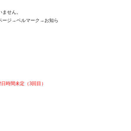
いません。
ページ→ベルマーク→お知ら
月22日時間未定（3回目）