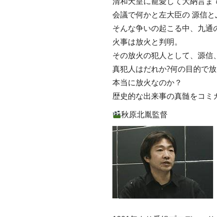
清和天皇に寵愛して大納言まて
会議で何かと左大臣の 源信と
そんな争いの起こる中、九通の
火事は放火と判明。
その放火の犯人として、源信、
真犯人はだれか?何の目的で
本当に放火なのか？
歴史的な出来事の真髄をコミ
秋原北胤監督