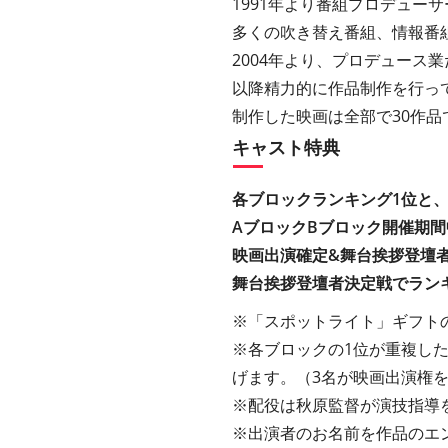
1991年より番組プロデュー
多くの吹き替え番組、情報番
2004年より、プロデュース
以降精力的に作品制作を行っ
制作した映画は全部で30作
キャスト特典
各ブロックランキング1位と
AブロックBブロック開催期
映画出演確定&舞台挨拶登壇
舞台挨拶登壇者決定戦でラン
※「スポットライト」ギフトの
※各ブロックの1位が重複し
げます。（3名が映画出演権
※配役は秋原監督が演技指導
※出演者のお名前を作品のエ