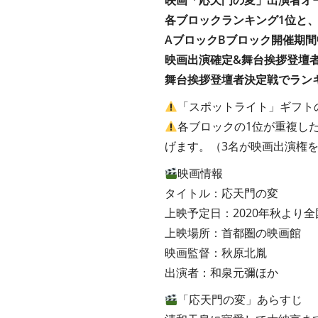
映画「応天門の変」出演者オ
各ブロックランキング1位と
AブロックBブロック開催期
映画出演確定&舞台挨拶登壇
舞台挨拶登壇者決定戦でラン
「スポットライト」ギフトの
各ブロックの1位が重複し
げます。（3名が映画出演権
映画情報
タイトル：応天門の変
上映予定日：2020年秋より
上映場所：首都圏の映画館
映画監督：秋原北胤
出演者：和泉元彌ほか
「応天門の変」あらすじ