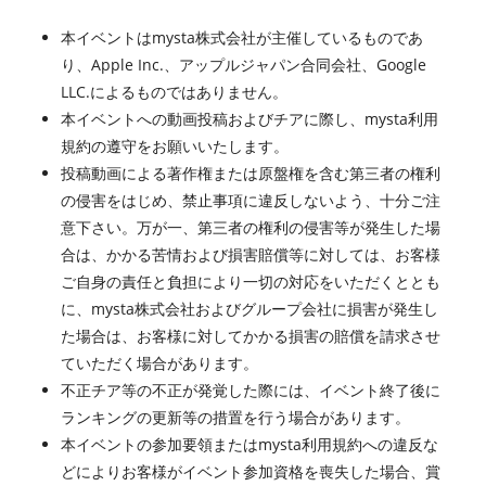
本イベントはmysta株式会社が主催しているものであ
り、Apple Inc.、アップルジャパン合同会社、Google
LLC.によるものではありません。
本イベントへの動画投稿およびチアに際し、mysta利用
規約の遵守をお願いいたします。
投稿動画による著作権または原盤権を含む第三者の権利
の侵害をはじめ、禁止事項に違反しないよう、十分ご注
意下さい。万が一、第三者の権利の侵害等が発生した場
合は、かかる苦情および損害賠償等に対しては、お客様
ご自身の責任と負担により一切の対応をいただくととも
に、mysta株式会社およびグループ会社に損害が発生し
た場合は、お客様に対してかかる損害の賠償を請求させ
ていただく場合があります。
不正チア等の不正が発覚した際には、イベント終了後に
ランキングの更新等の措置を行う場合があります。
本イベントの参加要領またはmysta利用規約への違反な
どによりお客様がイベント参加資格を喪失した場合、賞