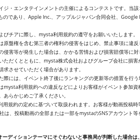
イジ・エンタテインメントの主催によるコンテストです。当該
のであり、Apple Inc.、アップルジャパン合同会社、Googl
よびチアに際し、mysta利用規約の遵守をお願いいたします。
は原盤権を含む第三者の権利の侵害をはじめ、禁止事項に違反
の侵害等が発生した場合は、かかる苦情および損害賠償等に対
いただくとともに、mysta株式会社およびグループ会社に損
請求させていただく場合があります。
た際には、イベント終了後にランキングの更新等の措置を行う
はmysta利用規約への違反などによりお客様がイベント参加
。あらかじめご了承ください。
ta利用規約の定めに基づいて取扱われます。お客様が動画投稿
式会社は、投稿動画の全部または一部をmystaのSNSアカウン
オーディションテーマにそぐわないと事務局が判断した場合は