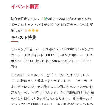
イベント概要
初心者限定チャレンジ
vol.9 mystaを始めたばかりの
ボーカルキャストだけが参加できる限定チャレンジを実
施します
キャスト特典
ランキング
1
位：ボーナスポイント
10
,
000P
ランキング
2
位：ボーナスポイント
5
,
000P
ランキング
3
位：ボーナス
ポイント
1
,
000P 上位10名：Amazonギフトコード1,000
円分
※このボーナスポイントは「ボーカルたまごチャレン
ジ」の特典として獲得できるポイントで、 「ボーカルた
まごチャレンジ」その他ミスコン系のイベント以外のお
好きなイベントで利用できます。 利用期限は獲得をお知
らせした日付より3ヶ月以内となります。 ※開催中のイ
ベントではご利用頂けません。必ず開催予定イベントの