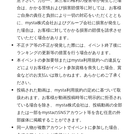
意下さい。万が一、第三者の権利の侵害等が発生した場
合は、かかる苦情および損害賠償等に対しては、お客様
ご自身の責任と負担により一切の対応をいただくととも
に、mysta株式会社およびグループ会社に損害が発生し
た場合は、お客様に対してかかる損害の賠償を請求させ
ていただく場合があります。
不正チア等の不正が発覚した際には、イベント終了後に
ランキングの更新等の措置を行う場合があります。
本イベントの参加要領またはmysta利用規約への違反な
どによりお客様がイベント参加資格を喪失した場合、賞
金などのお支払いは致しかねます。あらかじめご了承く
ださい。
投稿された動画は、mysta利用規約の定めに基づいて取
扱われます。お客様が動画投稿時等に明示的に拒否され
ている場合を除き、 mysta株式会社は、投稿動画の全部
または一部をmystaのSNSアカウント等を含む任意の外
部媒体に掲載することができます。
同一人物が複数アカウントでイベントに参加した場合、