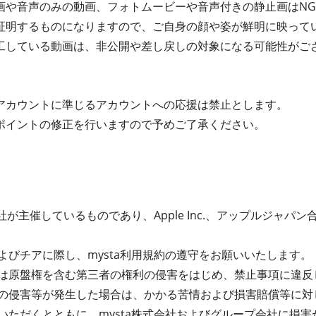
画や音声のみの動画、フォトムービーや音声付きの静止画はN
証明するものになりますので、ご自身の顔や姿が鮮明に映って
工している動画は、非公開や差し戻しの対象になる可能性がご
アカウントに準じるアカウントへの応援は禁止とします。
ポイントの修正を行いますので予めご了承ください。
が主催しているものであり、Apple Inc.、アップルジャパン合同会
よびチアに際し、mysta利用規約の遵守をお願いいたします。
は原盤権を含む第三者の権利の侵害をはじめ、禁止事項に違反
の侵害等が発生した場合は、かかる苦情および損害賠償等に対
いただくとともに、mysta株式会社およびグループ会社に損