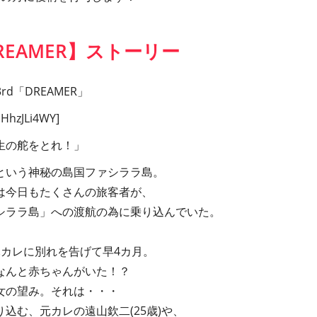
EAMER】ストーリー
 3rd「DREAMER」
iHhzJLi4WY]
生の舵をとれ！」
という神秘の島国ファシララ島。
は今日もたくさんの旅客者が、
シララ島」への渡航の為に乗り込んでいた。
元カレに別れを告げて早4カ月。
なんと赤ちゃんがいた！？
女の望み。それは・・・
込む、元カレの遠山欽二(25歳)や、