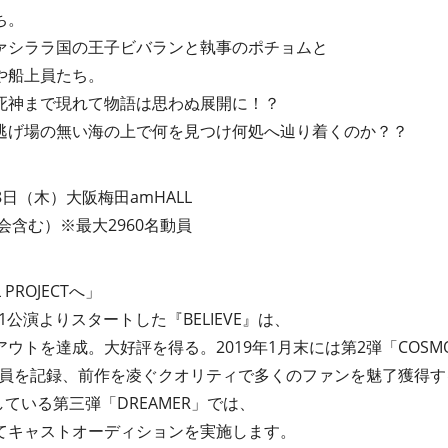
ち。
ァシララ国の王子ビバランと執事のポチョムと
や船上員たち。
死神まで現れて物語は思わぬ展開に！？
逃げ場の無い海の上で何を見つけ何処へ辿り着くのか？？
28日（木）大阪梅田amHALL
会含む）※最大2960名動員
 PROJECTへ」
1公演よりスタートした『BELIEVE』は、
ウトを達成。大好評を得る。2019年1月末には第2弾「COSM
る動員を記録、前作を凌ぐクオリティで多くのファンを魅了獲得す
している第三弾「DREAMER」では、
てキャストオーディションを実施します。