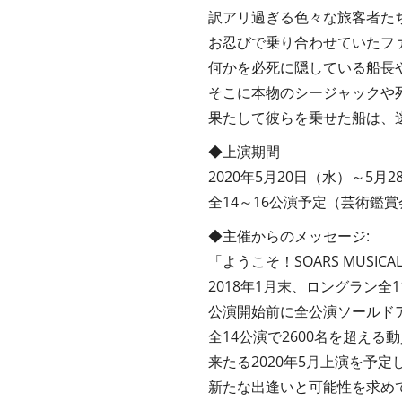
訳アリ過ぎる色々な旅客者た
お忍びで乗り合わせていたフ
何かを必死に隠している船⻑
そこに本物のシージャックや
果たして彼らを乗せた船は、
◆上演期間
2020年5月20日（水）～5月
全14～16公演予定（芸術鑑賞
◆主催からのメッセージ:
「ようこそ！SOARS MUSICAL
2018年1月末、ロングラン全1
公演開始前に全公演ソールドア
全14公演で2600名を超え
来たる2020年5月上演を予定
新たな出逢いと可能性を求め