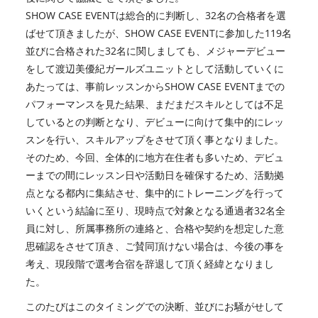
SHOW CASE EVENTは総合的に判断し、32名の合格者を選
ばせて頂きましたが、SHOW CASE EVENTに参加した119名
並びに合格された32名に関しましても、メジャーデビュー
をして渡辺美優紀ガールズユニットとして活動していくに
あたっては、事前レッスンからSHOW CASE EVENTまでの
パフォーマンスを見た結果、まだまだスキルとしては不足
しているとの判断となり、デビューに向けて集中的にレッ
スンを行い、スキルアップをさせて頂く事となりました。
そのため、今回、全体的に地方在住者も多いため、デビュ
ーまでの間にレッスン日や活動日を確保するため、活動拠
点となる都内に集結させ、集中的にトレーニングを行って
いくという結論に至り、現時点で対象となる通過者32名全
員に対し、所属事務所の連絡と、合格や契約を想定した意
思確認をさせて頂き、ご賛同頂けない場合は、今後の事を
考え、現段階で選考合宿を辞退して頂く経緯となりまし
た。
このたびはこのタイミングでの決断、並びにお騒がせして