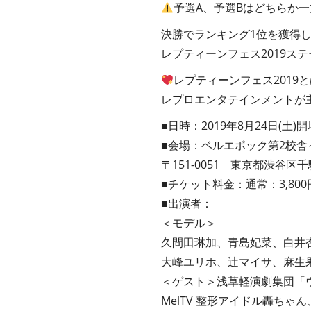
予選A、予選Bはどちらか
決勝でランキング1位を獲得
レプティーンフェス2019ス
レプティーンフェス2019と
レプロエンタテインメントが
■日時：2019年8月24日(土)開場
■会場：ベルエポック第2校舎
〒151-0051 東京都渋谷区千駄
■チケット料金：通常：3,800
■出演者：
＜モデル＞
久間田琳加、青島妃菜、白井
大峰ユリホ、辻マイサ、麻生
＜ゲスト＞浅草軽演劇集団「
MelTV 整形アイドル轟ちゃ