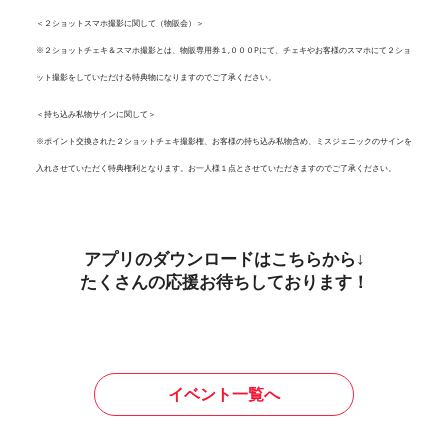
＜２ショットスマホ撮影に関して（物販会）＞
※２ショットチェキ＆スマホ撮影とは、物販専用券１,０００Pにて、チェキやお客様のスマホにて２ショ
ット撮影をしていただける特典物になりますのでご了承ください。
＜持ち込み私物サインに関して＞
※ポイント交換された２ショットチェキ撮影権、お客様の持ち込み私物含め、ミスジェニックのサインを
入れさせていただく特典権利となります。お一人様１点とさせていただきますのでご了承ください。
アプリのダウンロードはこちらから↓
たくさんの応援お待ちしております！
イベント一覧へ