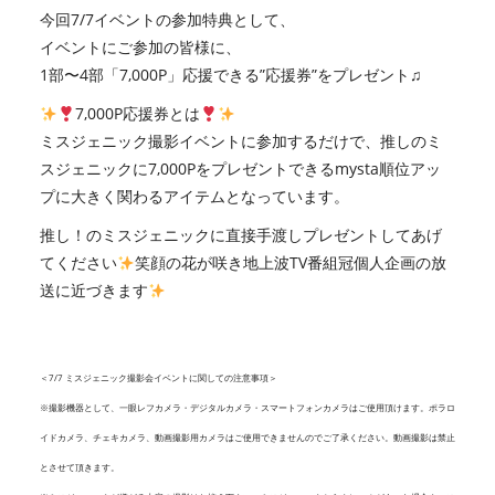
今回7/7イベントの参加特典として、
イベントにご参加の皆様に、
1部〜4部「7,000P」応援できる”応援券”をプレゼント♫
7,000P応援券とは
ミスジェニック撮影イベントに参加するだけで、推しのミ
スジェニックに7,000Pをプレゼントできるmysta順位アッ
プに大きく関わるアイテムとなっています。
推し！のミスジェニックに直接手渡しプレゼントしてあげ
てください
笑顔の花が咲き地上波TV番組冠個人企画の放
送に近づきます
＜7/7 ミスジェニック撮影会イベントに関しての注意事項＞
※撮影機器として、一眼レフカメラ・デジタルカメラ・スマートフォンカメラはご使用頂けます。ポラロ
イドカメラ、チェキカメラ、動画撮影用カメラはご使用できませんのでご了承ください。動画撮影は禁止
とさせて頂きます。