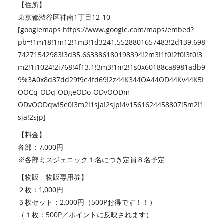
【住所】
東京都渋谷区神南1丁目12-10
[googlemaps https://www.google.com/maps/embed?
pb=!1m18!1m12!1m3!1d3241.5528801657483!2d139.698
74271542983!3d35.663386180198394!2m3!1f0!2f0!3f0!3
m2!1i1024!2i768!4f13.1!3m3!1m2!1s0x60188ca8981adb9
9%3A0x8d37dd29f9e4fd69!2z44K344OA44OD44Kv44K5I
OOCq-ODq-ODgeODo-ODvOODm-
ODvOODqw!5e0!3m2!1sja!2sjp!4v1561624458807!5m2!1
sja!2sjp]
【料金】
各部：7,000円
※各部ミスジェニック１名につき定員８名予定
【物販 物販専用券】
２枚：1,000円
５枚セット：2,000円（500Pお得です！！）
（１枚：500P／ポイントに反映されます）