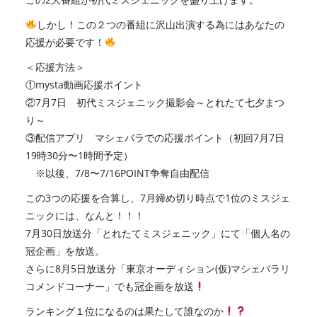
しかし！この２つの番組に沢山出演する為にはあなたの
応援が必要です！
＜応援方法＞
①mysta動画応援ポイント
②7月7日 初代ミスジェニック撮影会～とれたて七夕まつ
り～
③配信アプリ マシェバラでの応援ポイント（初回7月7日
19時30分〜1時間予定）
※以後、7/8〜7/16POINT争奪自由配信
この3つの応援を合算し、7月締め切り時点で1位のミスジェ
ニックには、なんと！！！
7月30日放送分「とれたてミスジェニック」にて「個人名の
冠企画」を放送。
さらに8月5日放送分「東京オーディション(仮)マシェバラリ
コメンドコーナー」でも冠企画を放送
ランキング１位になるのは果たして誰なのか