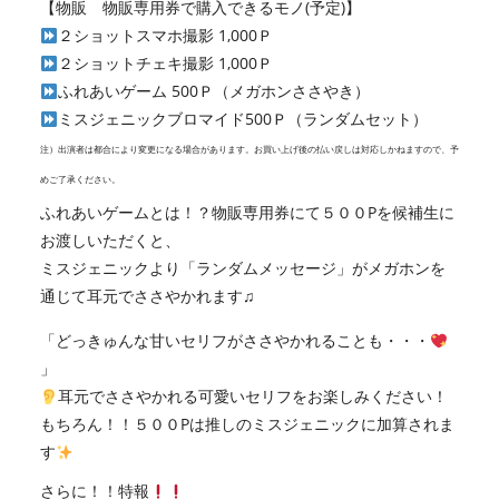
【物販 物販専用券で購入できるモノ(予定)】
２ショットスマホ撮影 1,000Ｐ
２ショットチェキ撮影 1,000Ｐ
ふれあいゲーム 500Ｐ（メガホンささやき）
ミスジェニックブロマイド500Ｐ（ランダムセット）
注）出演者は都合により変更になる場合があります。お買い上げ後の払い戻しは対応しかねますので、予
めご了承ください。
ふれあいゲームとは！？物販専用券にて５００Pを候補生に
お渡しいただくと、
ミスジェニックより「ランダムメッセージ」がメガホンを
通じて耳元でささやかれます♫
「どっきゅんな甘いセリフがささやかれることも・・・
」
耳元でささやかれる可愛いセリフをお楽しみください！
もちろん！！５００Pは推しのミスジェニックに加算されま
す
さらに！！特報