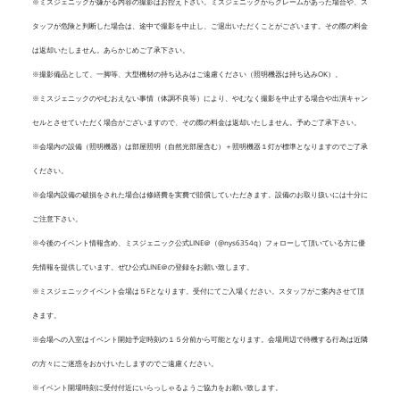
※ミスジェニックが嫌がる内容の撮影はお控え下さい。ミスジェニックからクレームがあった場合や、ス
タッフが危険と判断した場合は、途中で撮影を中止し、ご退出いただくことがございます。その際の料金
は返却いたしません。あらかじめご了承下さい。
※撮影備品として、一脚等、大型機材の持ち込みはご遠慮ください（照明機器は持ち込みOK）。
※ミスジェニックのやむおえない事情（体調不良等）により、やむなく撮影を中止する場合や出演キャン
セルとさせていただく場合がございますので、その際の料金は返却いたしません。予めご了承下さい。
※会場内の設備（照明機器）は部屋照明（自然光部屋含む）＋照明機器１灯が標準となりますのでご了承
ください。
※会場内設備の破損をされた場合は修繕費を実費で賠償していただきます。設備のお取り扱いには十分に
ご注意下さい。
※今後のイベント情報含め、ミスジェニック公式LINE＠（@nys6354q）フォローして頂いている方に優
先情報を提供しています。ぜひ公式LINE＠の登録をお願い致します。
※ミスジェニックイベント会場は５Fとなります。受付にてご入場ください。スタッフがご案内させて頂
きます。
※会場への入室はイベント開始予定時刻の１５分前から可能となります。会場周辺で待機する行為は近隣
の方々にご迷惑をおかけいたしますのでご遠慮ください。
※イベント開場時刻に受付付近にいらっしゃるようご協力をお願い致します。