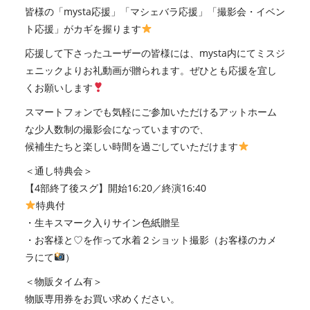
皆様の「mysta応援」「マシェバラ応援」「撮影会・イベン
ト応援」がカギを握ります
応援して下さったユーザーの皆様には、mysta内にてミスジ
ェニックよりお礼動画が贈られます。ぜひとも応援を宜し
くお願いします
スマートフォンでも気軽にご参加いただけるアットホーム
な少人数制の撮影会になっていますので、
候補生たちと楽しい時間を過ごしていただけます
＜通し特典会＞
【4部終了後スグ】開始16:20／終演16:40
特典付
・生キスマーク入りサイン色紙贈呈
・お客様と♡を作って水着２ショット撮影（お客様のカメ
ラにて
）
＜物販タイム有＞
物販専用券をお買い求めください。