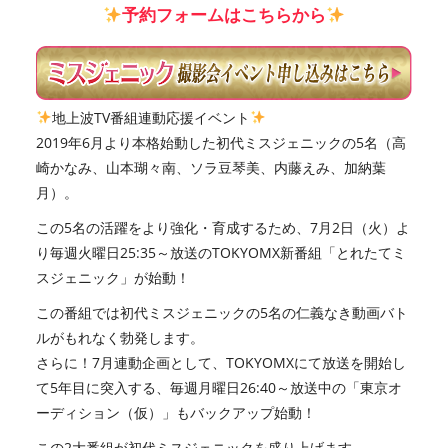
予約フォームはこちらから
地上波TV番組連動応援イベント
2019年6月より本格始動した初代ミスジェニックの5名（高
崎かなみ、山本瑚々南、ソラ豆琴美、内藤えみ、加納葉
月）。
この5名の活躍をより強化・育成するため、7月2日（火）よ
り毎週火曜日25:35～放送のTOKYOMX新番組「とれたてミ
スジェニック」が始動！
この番組では初代ミスジェニックの5名の仁義なき動画バト
ルがもれなく勃発します。
さらに！7月連動企画として、TOKYOMXにて放送を開始し
て5年目に突入する、毎週月曜日26:40～放送中の「東京オ
ーディション（仮）」もバックアップ始動！
この2大番組が初代ミスジェニックを盛り上げます。