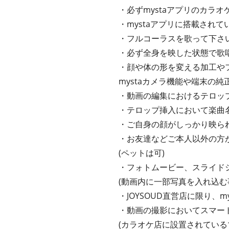
・必ずmystaアプリのカラ
・mystaアプリに搭載され
・フルコーラスを歌って下さ
・必ず全身を映した状態で歌
・顔や体の形を変える加工や
mystaカメラ機能や端末の
・動画の編集におけるテロッ
・テロップ挿入において楽曲
・ご自身の顔がしっかり映ら
・お友達などご本人以外の方
(ペットは可)
・フォトムービー、スライド
(動画内に一部写真を入れ込む
・JOYSOUD直営店に限り、
・動画の撮影においてスマー
(カラオケ店に設置されている