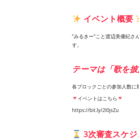
イベント概要
”みるきー”こと渡辺美優紀
す。
テーマは「歌を披
各ブロックごとの参加人数に
イベントはこちら
https://bit.ly/2I0jsZu
3次審査スケ