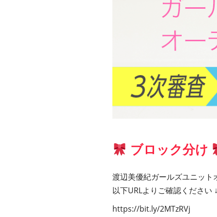
ブロック分け
渡辺美優紀ガールズユニットオ
以下URLよりご確認ください ↓
https://bit.ly/2MTzRVj