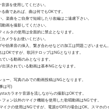
オケ音源を使用してください。
ている曲であれば、曲は何でもOKです。
い。楽曲をご自身で短縮したり改編はご遠慮下さい。
唱動画を撮影してください。
フィルタの使用は全面的に禁止となります。
純正カメラをお使いください。
プや効果音の挿入、繋ぎ合わせなどの加工は問題ございません
名はOKですが、歌詞テロップはNGとなります。
れている動画のみとなります。
が出演されている動画は基本NGとなります。
ショー、写真のみでの動画投稿はNGとなります。
事は可)
mystaカラオケ音源を流しながらの撮影はOKです。
トフォン以外のマイク機能を使用した歌唱動画はNGです。
マイクの使用はNGですが、電源がOFFの場合はOK。スマホ