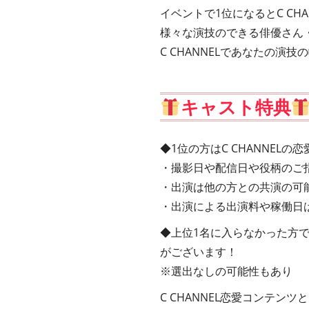
イベントで1位になるとC C
様々な演技のできる俳優さん
C CHANNELであなたの演
キャスト特典
◆1位の方はC CHANNEL
・撮影日や配信日や役柄のご
・出演は他の方との共演の可
・出演による出演料や稼働日
◆上位1名に入らなかった方
がございます！
※選出なしの可能性もあり
C CHANNEL恋愛コンテンツ