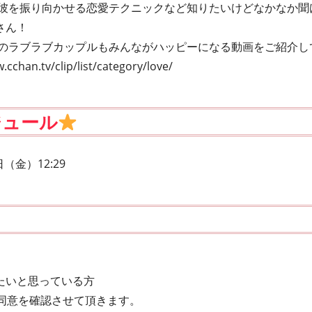
 彼を振り向かせる恋愛テクニックなど知りたいけどなかなか聞
さん！
中のラブラブカップルもみんながハッピーになる動画をご紹介し
.cchan.tv/clip/list/category/love/
ジュール
日（金）12:29
たいと思っている方
の同意を確認させて頂きます。