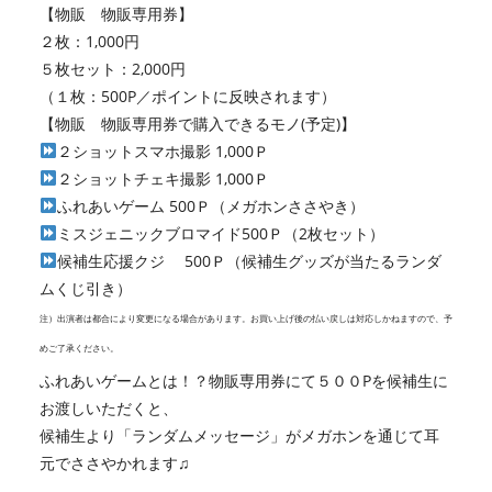
【物販 物販専用券】
２枚：1,000円
５枚セット：2,000円
（１枚：500P／ポイントに反映されます）
【物販 物販専用券で購入できるモノ(予定)】
２ショットスマホ撮影 1,000Ｐ
２ショットチェキ撮影 1,000Ｐ
ふれあいゲーム 500Ｐ（メガホンささやき）
ミスジェニックブロマイド500Ｐ（2枚セット）
候補生応援クジ 500Ｐ（候補生グッズが当たるランダ
ムくじ引き）
注）出演者は都合により変更になる場合があります。お買い上げ後の払い戻しは対応しかねますので、予
めご了承ください。
ふれあいゲームとは！？物販専用券にて５００Pを候補生に
お渡しいただくと、
候補生より「ランダムメッセージ」がメガホンを通じて耳
元でささやかれます♫