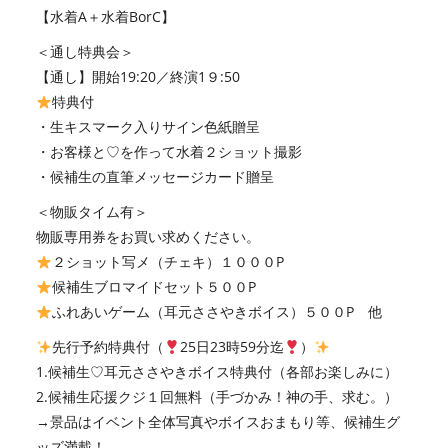
【水着A＋水着BorC】
＜通し特典会＞
【通し】開始19:20／終演1９:50
特典付
・生キスマーク入りサイン色紙贈呈
・お客様と♡を作って水着２ショット撮影
・候補生の直筆メッセージカード贈呈
＜物販タイム有＞
物販専用券をお買い求めください。
２ショット写メ（チェキ）１０００P
候補生ブロマイドセット５００P
ふれあいゲーム（耳元ささやきボイス）５００P 他
先行予約特典付（
25日23時59分迄
）
1.候補生♡耳元ささやきボイス特典付（各部お楽しみに）
2.候補生応援クジ１回無料（手づかみ！神の手、求む。）
→景品はイベント全体写真やボイスおまもり等、候補生グ
ッズ満載！