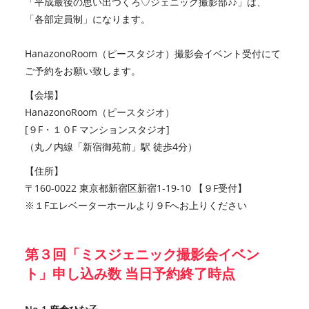
「平成最後の思い出つくろ♡ジェニック撮影部♪♪」は、
「各部定員制」になります。
HanazonoRoom（ピースタジオ）撮影会イベント受付にて
ご予約をお願い致します。
【会場】
HanazonoRoom（ピースタジオ）
[９F・１０F マンションスタジオ]
（丸ノ内線「新宿御苑前」駅 徒歩4分）
【住所】
〒160-0022 東京都新宿区新宿1-19-10 【９F受付】
※１Fエレベーターホールより９Fへお上りください
第３回「ミスジェニック撮影会イベン
ト」申し込み数 当日予約終了時点