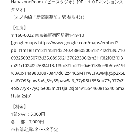
HanazonoRoom（ピースタジオ）[
9F・１０Fマンションス
タジオ
]
（丸ノ内線「新宿御苑前」駅 徒歩4分）
【住所】
〒160-0022 東京都新宿区新宿1-19-10
[googlemaps https://www.google.com/maps/embed?
pb=!1m18!1m12!1m3!1d3240.4886050051814!2d139.710
69325093507!3d35.689592137023396!2m3!1f0!2f0!3f0!3
m2!1i1024!2i768!4f13.1!3m3!1m2!1s0x60188ce9b5fe619f
%3A0x14a98830870a47d6!2z44CSMTYwLTAwMjIg5p2x5L
qs6YO95paw5a6_5Yy65paw5a6_77yR5LiB55uu77yR77yZ
4oiS77yR77yQ!5e0!3m2!1sja!2sjp!4v1554460815240!5m2
!1sja!2sjp]
【料金】
1部のみ：5,000円
各 部：7,000円
※各部定員5名〜7名予定