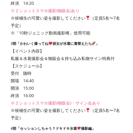
終演 14:20
※２ショットスマホ撮影(物販会)あり
※候補生の可愛い姿を撮影してください
（定員5名〜7名
予定）
※「10秒ジェニック動画撮影権」使用可能
3部「かわいく撮ってね
彼女が水着に着替えたら
」
【イベント内容】
私服＆水着撮影会＆物販会＆持ち込み私物サイン特典付
【スケジュール】
受付 随時
開場 14:40
開演 15:00
終演 16:00
※２ショットスマホ撮影(物販会)・サイン会あり
※候補生の可愛い姿を撮影してください
（定員5名〜7名
予定）
4部「セッションしちゃう？ドキドキ水着
撮影編」