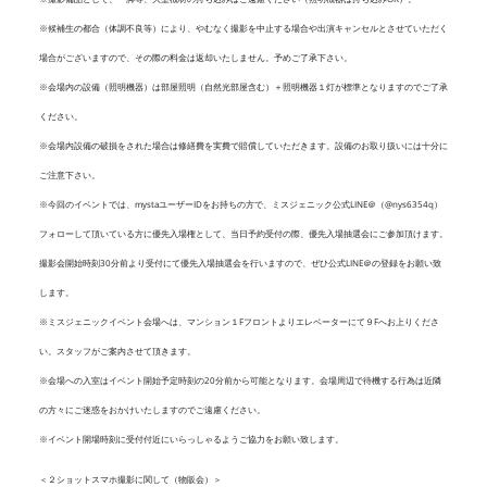
※候補生の都合（体調不良等）により、やむなく撮影を中止する場合や出演キャンセルとさせていただく
場合がございますので、その際の料金は返却いたしません。予めご了承下さい。
※会場内の設備（照明機器）は部屋照明（自然光部屋含む）＋照明機器１灯が標準となりますのでご了承
ください。
※会場内設備の破損をされた場合は修繕費を実費で賠償していただきます。設備のお取り扱いには十分に
ご注意下さい。
※今回のイベントでは、mystaユーザーIDをお持ちの方で、ミスジェニック公式LINE＠（@nys6354q）
フォローして頂いている方に優先入場権として、当日予約受付の際、優先入場抽選会にご参加頂けます。
撮影会開始時刻30分前より受付にて優先入場抽選会を行いますので、ぜひ公式LINE＠の登録をお願い致
します。
※ミスジェニックイベント会場へは、マンション１Fフロントよりエレベーターにて９Fへお上りくださ
い。スタッフがご案内させて頂きます。
※会場への入室はイベント開始予定時刻の20分前から可能となります。会場周辺で待機する行為は近隣
の方々にご迷惑をおかけいたしますのでご遠慮ください。
※イベント開場時刻に受付付近にいらっしゃるようご協力をお願い致します。
＜２ショットスマホ撮影に関して（物販会）＞