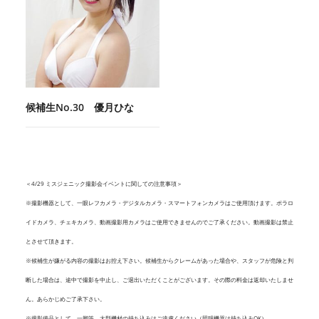
候補生No.30 優月ひな
＜4/29 ミスジェニック撮影会イベントに関しての注意事項＞
※撮影機器として、一眼レフカメラ・デジタルカメラ・スマートフォンカメラはご使用頂けます。ポラロ
イドカメラ、チェキカメラ、動画撮影用カメラはご使用できませんのでご了承ください。動画撮影は禁止
とさせて頂きます。
※候補生が嫌がる内容の撮影はお控え下さい。候補生からクレームがあった場合や、スタッフが危険と判
断した場合は、途中で撮影を中止し、ご退出いただくことがございます。その際の料金は返却いたしませ
ん。あらかじめご了承下さい。
※撮影備品として、一脚等、大型機材の持ち込みはご遠慮ください（照明機器は持ち込みOK）。