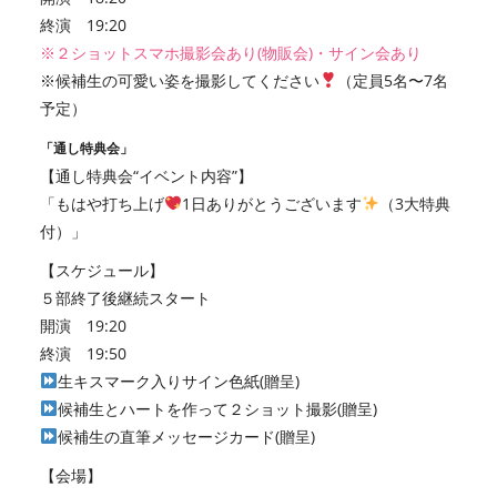
終演 19:20
※２ショットスマホ撮影会あり(物販会)・サイン会あり
※候補生の可愛い姿を撮影してください
（定員5名〜7名
予定）
「通し特典会」
【通し特典会“イベント内容”】
「もはや打ち上げ
1日ありがとうございます
（3大特典
付）」
【スケジュール】
５部終了後継続スタート
開演 19:20
終演 19:50
生キスマーク入りサイン色紙(贈呈)
候補生とハートを作って２ショット撮影(贈呈)
候補生の直筆メッセージカード(贈呈)
【会場】