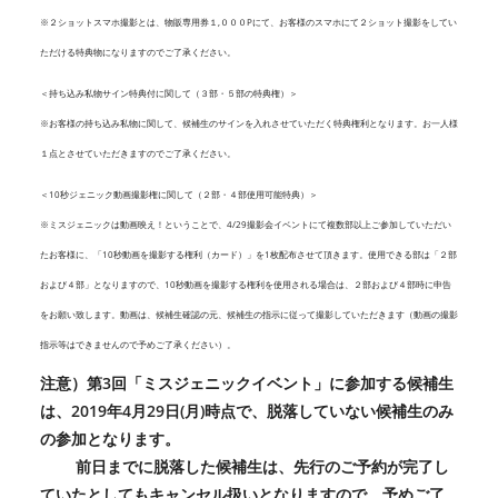
※２ショットスマホ撮影とは、物販専用券１,０００Pにて、お客様のスマホにて２ショット撮影をしてい
ただける特典物になりますのでご了承ください。
＜持ち込み私物サイン特典付に関して（３部・５部の特典権）＞
※お客様の持ち込み私物に関して、候補生のサインを入れさせていただく特典権利となります。お一人様
１点とさせていただきますのでご了承ください。
＜10秒ジェニック動画撮影権に関して（２部・４部使用可能特典）＞
※ミスジェニックは動画映え！ということで、4/29撮影会イベントにて複数部以上ご参加していただい
たお客様に、「10秒動画を撮影する権利（カード）」を1枚配布させて頂きます。使用できる部は「２部
および４部」となりますので、10秒動画を撮影する権利を使用される場合は、２部および４部時に申告
をお願い致します。動画は、候補生確認の元、候補生の指示に従って撮影していただきます（動画の撮影
指示等はできませんので予めご了承ください）。
注意）第3回「ミスジェニックイベント」に参加する候補生
は、2019年4月29日(月)時点で、脱落していない候補生のみ
の参加となります。
前日までに脱落した候補生は、先行のご予約が完了し
ていたとしてもキャンセル扱いとなりますので、予めご了